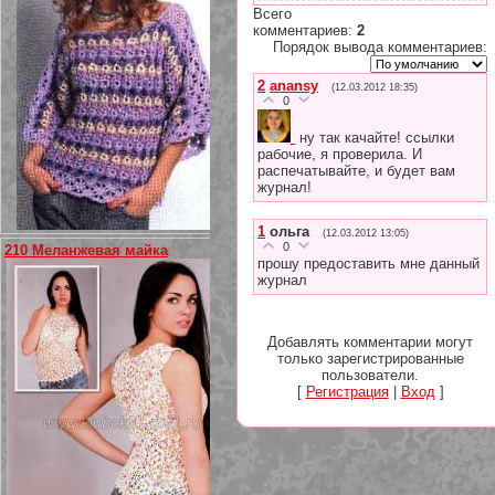
Всего
комментариев
:
2
Порядок вывода комментариев:
2
anansy
(12.03.2012 18:35)
0
ну так качайте! ссылки
рабочие, я проверила. И
распечатывайте, и будет вам
журнал!
1
ольга
(12.03.2012 13:05)
0
210 Меланжевая майка
прошу предоставить мне данный
журнал
Добавлять комментарии могут
только зарегистрированные
пользователи.
[
Регистрация
|
Вход
]