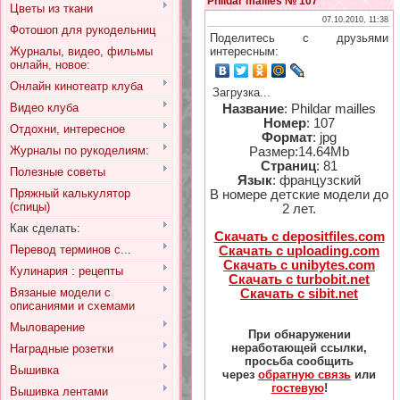
Phildar mailles № 107
Цветы из ткани
07.10.2010, 11:38
Фотошоп для рукодельниц
Поделитесь с друзьями
Журналы, видео, фильмы
интересным:
онлайн, новое:
Онлайн кинотеатр клуба
Загрузка...
Видео клуба
Название
: Phildar mailles
Номер
: 107
Отдохни, интересное
Формат
: jpg
Журналы по рукоделиям:
Размер:14.64Mb
Страниц
: 81
Полезные советы
Язык
: французский
Пряжный калькулятор
В номере детские модели до
(спицы)
2 лет.
Как сделать:
Скачать с depositfiles.com
Перевод терминов с...
Скачать с uploading.com
Скачать с unibytes.com
Кулинария : рецепты
Скачать с turbobit.net
Вязаные модели с
Скачать с sibit.net
описаниями и схемами
Мыловарение
При обнаружении
неработающей ссылки,
Наградные розетки
просьба сообщить
Вышивка
через
обратную связь
или
гостевую
!
Вышивка лентами