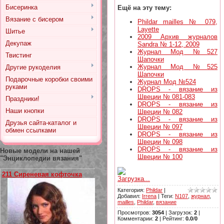
Бисеринка
Ещё на эту тему:
Вязание с бисером
Phildar mailles № 079,
Layette
Шитье
2009 Архив журналов
Декупаж
Sandra № 1-12, 2009
Журнал Мод №527
Твистинг
Шапочки
Журнал Мод №525
Другие рукоделия
Шапочки
Подарочные коробки своими
Журнал Мод №524
руками
DROPS - вязание из
Швеции № 081-083
Праздники!
DROPS - вязание из
Наши кнопки
Швеции № 082
DROPS - вязание из
Друзья сайта-каталог и
Швеции № 097
обмен ссылками
DROPS - вязание из
Швеции № 098
DROPS - вязание из
Новые модели на нашей
Швеции № 100
"Энциклопедии вязания"
211 Сиреневая кофточка
Загрузка...
Категория
:
Phildar
|
Добавил
:
Irrena
|
Теги
:
N107
,
журнал
,
mailles
,
Phildar
,
вязание
Просмотров
:
3054
|
Загрузок
:
2
|
Комментарии
:
2
|
Рейтинг
:
0.0
/
0