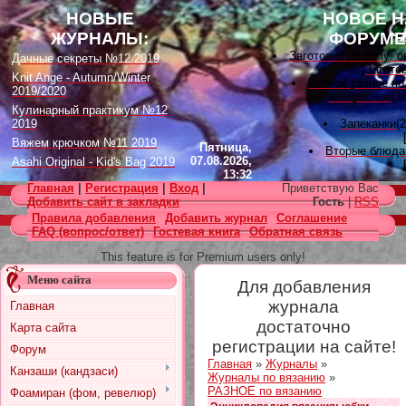
НОВЫЕ
НОВОЕ Н
ЖУРНАЛЫ:
ФОРУМЕ
Заготовки на зиму: 
Дачные секреты №12 2019
[
Загото
Knit Ange - Autumn/Winter
Всякое разное по
2019/2020
интересное
(18
Кулинарный практикум №12
2019
Запеканки
(
Вяжем крючком №11 2019
Пятница,
Вторые блюда
07.08.2026,
Asahi Original - Kid's Bag 2019
13:32
Вышивка лента
Цветок. Спецвыпуск №4 2019
Главная
|
Регистрация
|
Вход
|
Приветствую Вас
[
Вышивк
Designs in Machine Embroidery
Добавить сайт в закладки
Гость
|
RSS
Наградные розет
№116 2019
Правила добавления
Добавить журнал
Соглашение
домашних питомцев
FAQ (вопрос/ответ)
Гостевая книга
Обратная связь
Burda Örgü dergisi №2 2019
советы
(11)
[
Наградные розетки 
Loopy Mango Knitting: 34
This feature is for Premium users only!
Fashionable Pieces You Can
Вяжем для дет
Make in a Day
Меню сайта
Для добавления
[
Вязание
Craft Stamper - January 2020
Есть много, друг Гор
журнала
Главная
[
Другие
достаточно
Карта сайта
Узоры, схемы
[
Вязан
регистрации на сайте!
Форум
Заготовки на зиму: 
Главная
»
Журналы
»
[
Загото
Канзаши (кандзаси)
Журналы по вязанию
»
РАЗНОЕ по вязанию
Фоамиран (фом, ревелюр)