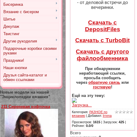
- от деловой встречи до
Бисеринка
вечеринки.
Вязание с бисером
Шитье
Скачать с
Декупаж
DepositFiles
Твистинг
Скачать с TurboBit
Другие рукоделия
Подарочные коробки своими
Скачать с другого
руками
файлообменника
Праздники!
Наши кнопки
При обнаружении
неработающей ссылки,
Друзья сайта-каталог и
просьба сообщить
обмен ссылками
через
обратную связь
или
гостевую
!
Новые модели на нашей
Ещё на эту тему:
"Энциклопедии вязания"
Загрузка...
211 Сиреневая кофточка
Категория
:
РАЗНОЕ по
вязанию
|
Добавил
:
Irrena
Просмотров
:
1615
|
Загрузок
:
425
|
Рейтинг
:
0.0
/
0
Всего