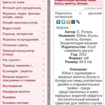
Энциклопедия вязания: юбки,
Цветы из ткани
блузы, жилеты, болеро.
Фотошоп для рукодельниц
17.02.2013, 19:18
Поделитесь с друзьями
Журналы, видео, фильмы
интересным:
онлайн, новое:
Онлайн кинотеатр клуба
Загрузка...
Видео клуба
Автор
: Е. Ругаль
Отдохни, интересное
Название
: Юбки, блузы,
жилеты, болеро.
Журналы по рукоделиям:
Энциклопедия вязания
Полезные советы
Издательство
: Клуб
семейного досуга
Пряжный калькулятор
(спицы)
Год
: 2012
Формат
: pdf
Как сделать:
Размер
: 69.4 mb
Перевод терминов с...
Описание
:
Кулинария : рецепты
Юбки с кружевами и
Вязаные модели с
ажурные жилеты,блузы и
описаниями и схемами
болеро,костюмы,элегантные
двойки и очаровательные
Мыловарение
тройки - среди
Наградные розетки
представленных в книге
нарядных моделей найдется
Вышивка
восхитительный вязаный
Вышивка лентами
трикотаж для любого случая