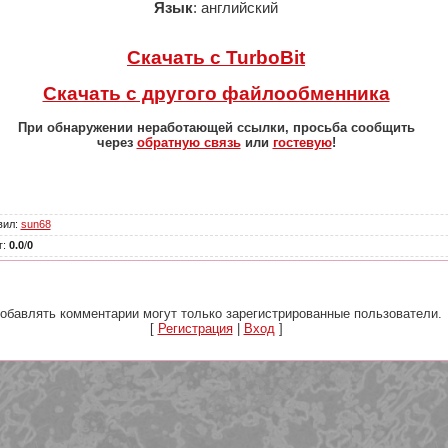
Язык
: английский
Скачать с TurboBit
Скачать с другого файлообменника
При обнаружении неработающей ссылки, просьба сообщить
через
обратную связь
или
гостевую
!
вил
:
sun68
г
:
0.0
/
0
обавлять комментарии могут только зарегистрированные пользователи.
[
Регистрация
|
Вход
]