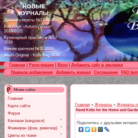
НОВЫЕ
ЖУРНАЛЫ:
Дачные секреты №12 2019
Knit Ange - Autumn/Winter
2019/2020
Кулинарный практикум №12
2019
Вяжем крючком №11 2019
Asahi Original - Kid's Bag 2019
Цветок. Спецвыпуск №4 2019
Главная
|
Регистрация
|
Вход
|
Добавить сайт в закладки
Designs in Machine Embroidery
Правила добавления
Добавить журнал
Соглашение
FAQ (во
№116 2019
Burda Örgü dergisi №2 2019
Loopy Mango Knitting: 34
Меню сайта
Fashionable Pieces You Can
Make in a Day
Главная
Craft Stamper - January 2020
Главная
»
Журналы
»
Журналы п
Карта сайта
Hand Knits for the Home and Gard
Форум
Канзаши (кандзаси)
Поделитесь с друзьями интерес
Фоамиран (фом, ревелюр)
Цветы из ткани