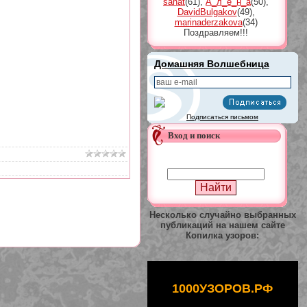
sahat
(61)
,
А_л_ё_н_а
(50)
,
DavidBulgakov
(49)
,
marinaderzakova
(34)
Поздравляем!!!
Домашняя Волшебница
Подписаться письмом
Вход и поиск
Несколько случайно выбранных
публикаций на нашем сайте
Копилка узоров:
1000УЗОРОВ.РФ