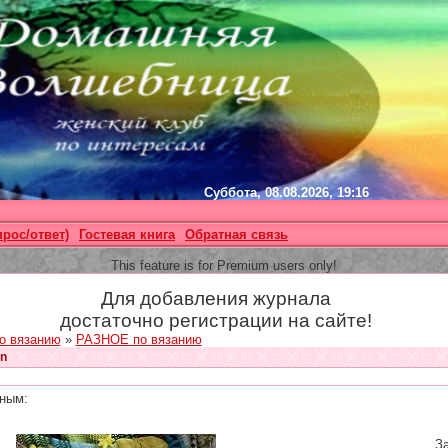
Суббота, 08.08.2026, 19:16
прос/ответ)
Гостевая книга
Обратная связь
This feature is for Premium users only!
Для добавления журнала
достаточно регистрации на сайте!
о вязанию
»
РАЗНОЕ по вязанию
en
ным:
За