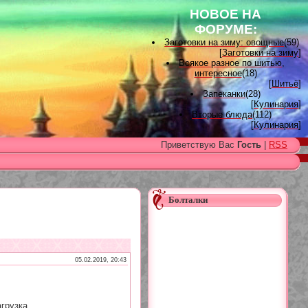
НОВОЕ НА
ФОРУМЕ:
Заготовки на зиму: овощные
(59)
[
Заготовки на зиму
]
Всякое разное по шитью,
интересное
(18)
[
Шитьё
]
Запеканки
(28)
[
Кулинария
]
Вторые блюда
(112)
[
Кулинария
]
Вышивка лентами
(15)
Приветствую Вас
Гость
|
RSS
[
Вышивка лентами
]
Наградные розетки для
домашних питомцев, МК и
советы
(11)
[
Наградные розетки из атласной
ленты
]
Болталки
Вяжем для детей
(96)
[
Вязание для детей
]
Есть много, друг Горацио...
(993)
[
Другие рукоделия
]
Узоры, схемы
(17)
[
Вязание спицами
]
05.02.2019, 20:43
Заготовки на зиму: варенье
(26)
[
Заготовки на зиму
]
грузка...