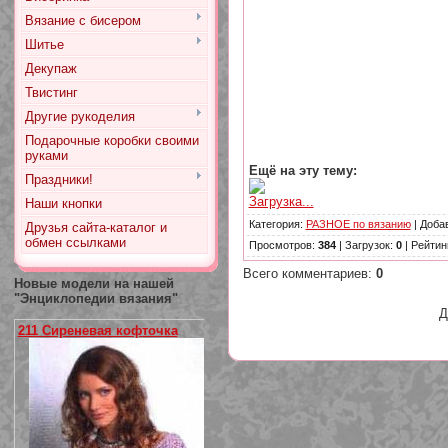
Вязание с бисером
Шитье
Декупаж
Твистинг
Другие рукоделия
Подарочные коробки своими
руками
Ещё на эту тему:
Праздники!
Загрузка...
Наши кнопки
Категория
:
РАЗНОЕ по вязанию
|
Доба
Друзья сайта-каталог и
обмен ссылками
Просмотров
:
384
|
Загрузок
:
0
|
Рейтин
Всего комментариев
:
0
Новые модели на нашей
"Энциклопедии вязания"
Д
211 Сиреневая кофточка