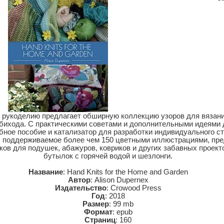
о рукоделию предлагает обширную коллекцию узоров для вязан
бихода. С практическими советами и дополнительными идеями д
бное пособие и катализатор для разработки индивидуального ст
, поддерживаемое более чем 150 цветными иллюстрациями, пре
ков для подушек, абажуров, ковриков и других забавных проекто
бутылок с горячей водой и шезлонги.
Название
: Hand Knits for the Home and Garden
Автор
: Alison Dupernex
Издательство
: Crowood Press
Год
: 2018
Размер
: 99 mb
Формат
: epub
Страниц
: 160