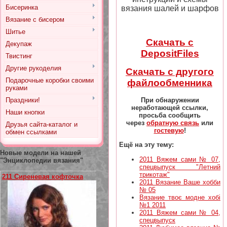
Бисеринка
вязания шалей и шарфов
Вязание с бисером
Шитье
Скачать с
Декупаж
DepositFiles
Твистинг
Другие рукоделия
Скачать с другого
Подарочные коробки своими
файлообменника
руками
При обнаружении
Праздники!
неработающей ссылки,
Наши кнопки
просьба сообщить
через
обратную связь
или
Друзья сайта-каталог и
гостевую
!
обмен ссылками
Ещё на эту тему:
Новые модели на нашей
2011 Вяжем сами № 07,
"Энциклопедии вязания"
спецвыпуск "Летний
трикотаж"
211 Сиреневая кофточка
2011 Вязание Ваше хобби
№ 05
Вязание твоє модне хобі
№1 2011
2011 Вяжем сами № 04,
спецвыпуск