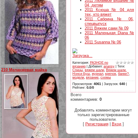
2011 Любимое вязание №
04, детям
2011 Ксюша № 04 для
тех, кто вяжет
2011 Сабрина № 06,
спецвыпуск
2011 Вяжем сами № 09
2011 Маленькая Diana №
06
2011 Susanna № 06
Загрузка...
Категория
:
РАЗНОЕ по
вязанию
|
Добавил
:
anansy
|
Теги
:
210 Меланжевая майка
Спицы
,
вяжем шали
,
Вяжем шали.
Нэнси Буш
,
журнал
,
крючок
,
банке?
,
модели
,
вязание
,
схемы
Просмотров
:
4061
|
Загрузок
:
640
|
Рейтинг
:
0.0
/
0
Всего
комментариев
:
0
Добавлять комментарии могут
только зарегистрированные
пользователи.
[
Регистрация
|
Вход
]