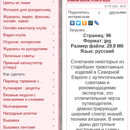
Вяжем шали. Нэнси Буш
Цветы из ткани
07.07.2011, 19:21
Фотошоп для рукодельниц
Поделитесь с друзьями
Журналы, видео, фильмы
интересным:
онлайн, новое:
Онлайн кинотеатр клуба
Загрузка...
Видео клуба
Страниц: 96
Формат: jpg
Отдохни, интересное
Размер файла: 28.8 Мб
Журналы по рукоделиям:
Язык: русский
Полезные советы
Сочетание некоторых из
Пряжный калькулятор
старейших трикотажных
(спицы)
изделий в Северной
Как сделать:
Европе с аутентичными
Перевод терминов с...
советами и
рекомендациями
Кулинария : рецепты
экспертов, это
Вязаные модели с
отличительная черта
описаниями и схемами
путеводителя,
Мыловарение
демонстрирующая
Наградные розетки
широкий спектр знаний,
техники вязания. В книге
Вышивка
даны доступные
Вышивка лентами
инструкции и схемы