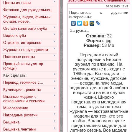
2015 Сабрина № 05, Спецвыпуск
Цветы из ткани
08.06.2015, 18:41
Фотошоп для рукодельниц
Поделитесь с друзьями
Журналы, видео, фильмы
интересным:
онлайн, новое:
Онлайн кинотеатр клуба
Загрузка...
Видео клуба
Страниц:
32
Формат:
jpg
Отдохни, интересное
Размер:
53 Mb
Журналы по рукоделиям:
Перед вами самый
Полезные советы
популярный в Европе
Пряжный калькулятор
журнал по вязанию. На
(спицы)
русском языке выходит с
1995 года. Все модели —
Как сделать:
женские, мужские, детские
Перевод терминов с...
— всегда на пике моды,
подходят для людей любого
Кулинария : рецепты
возраста и на все случаи
Вязаные модели с
жизни. Широко
описаниями и схемами
представлена молодежная
тема, отдельная тема
Мыловарение
журнала — экстравагантные
Наградные розетки
модели для тех, кто это
любит. В данном выпуске
Вышивка
представлены модели для
Вышивка лентами
летнего сезона. Все модели