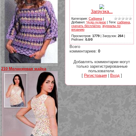
Загрузка...
Категория
:
Сабрина
|
Добавил
:
Чудо-чудное
|
Теги
:
сабрина
,
скачать бесплатно
,
журналы по
вязанию
Просмотров
:
1779
|
Загрузок
:
264
|
Рейтинг
:
0.0
/
0
Всего
комментариев
:
0
Добавлять комментарии могут
только зарегистрированные
210 Меланжевая майка
пользователи.
[
Регистрация
|
Вход
]