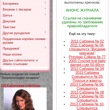
выполнены крючком.
Бисеринка
Вязание с бисером
АНОНС ЖУРНАЛА
Шитье
Ссылки на скачивание
Декупаж
удалены по требованию
правообладателя
Твистинг
Другие рукоделия
Ещё на эту тему:
Подарочные коробки своими
2011 Сабрина № 02
руками
2011 Сабрина № 04,
Праздники!
спецвыпуск "Вязание
крючком"
Наши кнопки
Prestigio Collana № 77
Друзья сайта-каталог и
2005 Crochet knit baby
обмен ссылками
darned cute 50-80cm
2013 Сабрина № 04
2013 Сабрина
Новые модели на нашей
Спецвыпуск № 05
"Энциклопедии вязания"
Платья и жакеты
2013 Сабрина № 08,
211 Сиреневая кофточка
Спецвыпуск
2013 Сабрина № 08
2013 Сабрина № 09,
Спецвыпуск
2013 Сабрина № 10,
Спецвыпуск