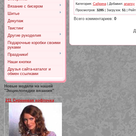
Категория
:
Сабрина
|
Добавил
:
anansy
Вязание с бисером
Просмотров
:
3285
|
Загрузок
:
51
|
Рейт
Шитье
Всего комментариев
:
0
Декупаж
Твистинг
Д
Другие рукоделия
Подарочные коробки своими
руками
Праздники!
Наши кнопки
Друзья сайта-каталог и
обмен ссылками
Новые модели на нашей
"Энциклопедии вязания"
211 Сиреневая кофточка