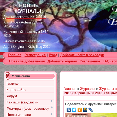
НОВЫЕ
ЖУРНАЛЫ:
Дачные секреты №12 2019
Knit Ange - Autumn/Winter
2019/2020
Кулинарный практикум №12
2019
Вяжем крючком №11 2019
Asahi Original - Kid's Bag 2019
Цветок. Спецвыпуск №4 2019
Главная
|
Регистрация
|
Вход
|
Добавить сайт в закладки
Designs in Machine Embroidery
Правила добавления
Добавить журнал
Соглашение
FAQ (во
№116 2019
Burda Örgü dergisi №2 2019
Loopy Mango Knitting: 34
Меню сайта
Fashionable Pieces You Can
Make in a Day
Главная
Craft Stamper - January 2020
Главная
»
Журналы
»
Журналы п
Карта сайта
2010 Сабрина № 08 2010, спецвы
Форум
Канзаши (кандзаси)
Поделитесь с друзьями интерес
Фоамиран (фом, ревелюр)
Цветы из ткани