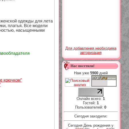
 женской одежды для лета
ики, платья. Все модели
тностью, насыщенными
Для добавления необходима
авторизация
равообладателя
Нас посетили!
Нам уже
5900
дней
е крючком"
"
Онлайн всего:
1
Гостей:
1
Пользователей:
0
Сегодня заходили:
Сегодня День рождения у