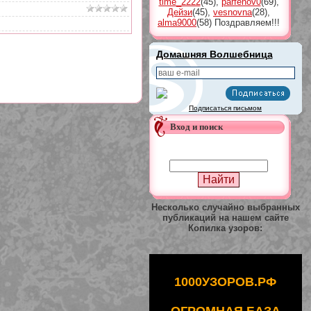
time_2222
(45)
,
parfenov0
(69)
,
Дейзи
(45)
,
vesnovna
(28)
,
alma9000
(58)
Поздравляем!!!
Домашняя Волшебница
Подписаться письмом
Вход и поиск
Несколько случайно выбранных
публикаций на нашем сайте
Копилка узоров:
1000УЗОРОВ.РФ