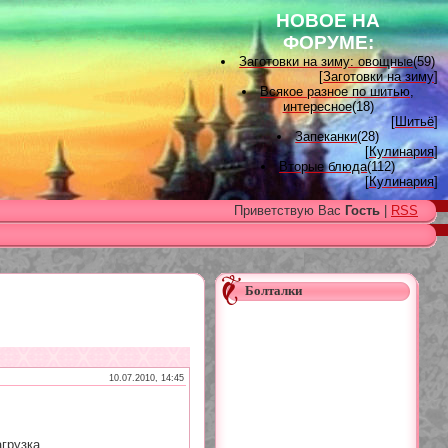
НОВОЕ НА
ФОРУМЕ:
Заготовки на зиму: овощные
(59)
[
Заготовки на зиму
]
Всякое разное по шитью,
интересное
(18)
[
Шитьё
]
Запеканки
(28)
[
Кулинария
]
Вторые блюда
(112)
[
Кулинария
]
Вышивка лентами
(15)
Приветствую Вас
Гость
|
RSS
[
Вышивка лентами
]
Наградные розетки для
домашних питомцев, МК и
советы
(11)
[
Наградные розетки из атласной
ленты
]
Болталки
Вяжем для детей
(96)
[
Вязание для детей
]
Есть много, друг Горацио...
(993)
[
Другие рукоделия
]
Узоры, схемы
(17)
[
Вязание спицами
]
10.07.2010, 14:45
Заготовки на зиму: варенье
(26)
[
Заготовки на зиму
]
грузка...