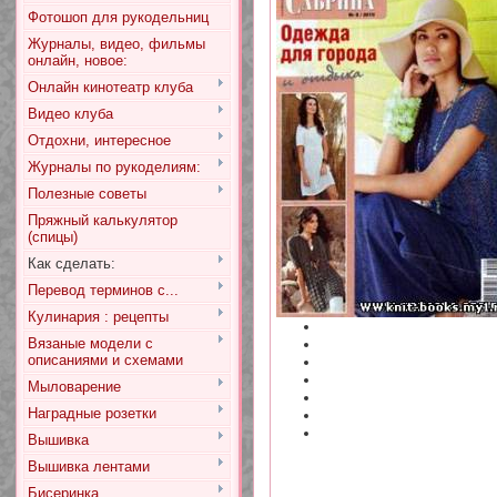
Фотошоп для рукодельниц
Журналы, видео, фильмы
онлайн, новое:
Онлайн кинотеатр клуба
Видео клуба
Отдохни, интересное
Журналы по рукоделиям:
Полезные советы
Пряжный калькулятор
(спицы)
Как сделать:
Перевод терминов с...
Кулинария : рецепты
Вязаные модели с
описаниями и схемами
Мыловарение
Наградные розетки
Вышивка
Вышивка лентами
Бисеринка