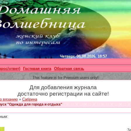
Четверг, 06.08.2026, 18:57
прос/ответ)
Гостевая книга
Обратная связь
This feature is for Premium users only!
Для добавления журнала
достаточно регистрации на сайте!
о вязанию
»
Сабрина
пуск "Одежда для города и отдыха"
ным:
За