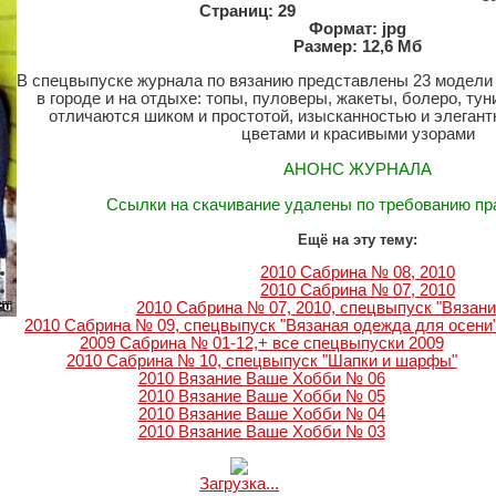
Страниц: 29
Формат: jpg
Размер: 12,6 Мб
В спецвыпуске журнала по вязанию представлены 23 модели
в городе и на отдыхе: топы, пуловеры, жакеты, болеро, тун
отличаются шиком и простотой, изысканностью и элеган
цветами и красивыми узорами
АНОНС ЖУРНАЛА
Ссылки на скачивание удалены по требованию п
Ещё на эту тему:
2010 Сабрина № 08, 2010
2010 Сабрина № 07, 2010
2010 Сабрина № 07, 2010, спецвыпуск "Вязани
2010 Сабрина № 09, спецвыпуск "Вязаная одежда для осени
2009 Сабрина № 01-12,+ все спецвыпуски 2009
2010 Сабрина № 10, спецвыпуск "Шапки и шарфы"
2010 Вязание Ваше Хобби № 06
2010 Вязание Ваше Хобби № 05
2010 Вязание Ваше Хобби № 04
2010 Вязание Ваше Хобби № 03
Загрузка...