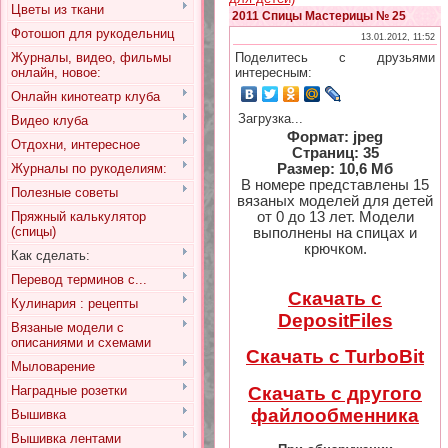
Цветы из ткани
2011 Спицы Мастерицы № 25
Фотошоп для рукодельниц
13.01.2012, 11:52
Журналы, видео, фильмы
Поделитесь с друзьями
онлайн, новое:
интересным:
Онлайн кинотеатр клуба
Загрузка...
Видео клуба
Формат: jpeg
Отдохни, интересное
Страниц: 35
Журналы по рукоделиям:
Размер: 10,6 Мб
В номере представлены 15
Полезные советы
вязаных моделей для детей
Пряжный калькулятор
от 0 до 13 лет. Модели
(спицы)
выполнены на спицах и
крючком.
Как сделать:
Перевод терминов с...
Скачать с
Кулинария : рецепты
DepositFiles
Вязаные модели с
описаниями и схемами
Скачать с TurboBit
Мыловарение
Скачать с другого
Наградные розетки
файлообменника
Вышивка
Вышивка лентами