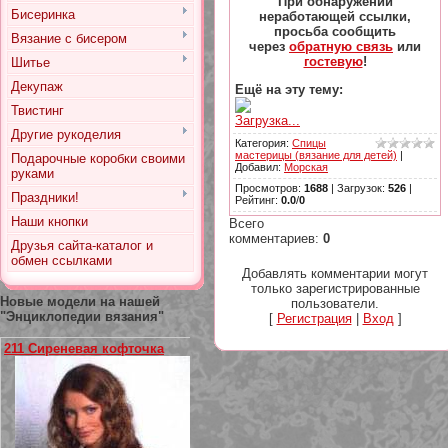
При обнаружении
Бисеринка
неработающей ссылки,
просьба сообщить
Вязание с бисером
через
обратную связь
или
гостевую
!
Шитье
Декупаж
Ещё на эту тему:
Твистинг
Загрузка...
Другие рукоделия
Категория
:
Спицы
мастерицы (вязание для детей)
|
Подарочные коробки своими
Добавил
:
Морская
руками
Просмотров
:
1688
|
Загрузок
:
526
|
Праздники!
Рейтинг
:
0.0
/
0
Наши кнопки
Всего
комментариев
:
0
Друзья сайта-каталог и
обмен ссылками
Добавлять комментарии могут
только зарегистрированные
Новые модели на нашей
пользователи.
"Энциклопедии вязания"
[
Регистрация
|
Вход
]
211 Сиреневая кофточка