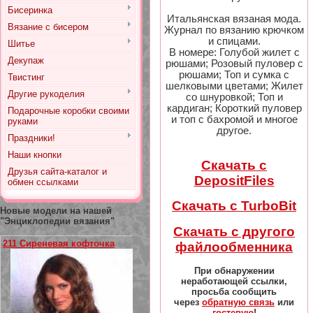
Бисеринка
Итальянская вязаная мода.
Вязание с бисером
Журнал по вязанию крючком
и спицами.
Шитье
В номере: Голубой жилет с
Декупаж
рюшами; Розовый пуловер с
рюшами; Топ и сумка с
Твистинг
шелковыми цветами; Жилет
Другие рукоделия
со шнуровкой; Топ и
кардиган; Короткий пуловер
Подарочные коробки своими
и топ с бахромой и многое
руками
другое.
Праздники!
Наши кнопки
Скачать с
Друзья сайта-каталог и
DepositFiles
обмен ссылками
Скачать с TurboBit
Новые модели на нашей
"Энциклопедии вязания"
Скачать с другого
211 Сиреневая кофточка
файлообменника
При обнаружении
неработающей ссылки,
просьба сообщить
через
обратную связь
или
гостевую
!