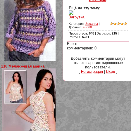
Ещё на эту тему:
Загрузка...
Категория
:
Susanna
|
Добавил
:
sun68
Просмотров
:
648
|
Загрузок
:
215
|
Рейтинг
:
5.0
/
1
Всего
комментариев
:
0
Добавлять комментарии могут
только зарегистрированные
210 Меланжевая майка
пользователи.
[
Регистрация
|
Вход
]