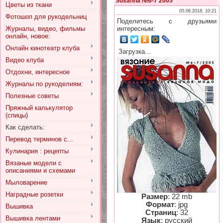
Susanna №6-7 2005
Цветы из ткани
05.06.2018, 10:21
Фотошоп для рукодельниц
Поделитесь с друзьями
Журналы, видео, фильмы
интересным:
онлайн, новое:
Онлайн кинотеатр клуба
Загрузка...
Видео клуба
Отдохни, интересное
Журналы по рукоделиям:
Полезные советы
Пряжный калькулятор
(спицы)
Как сделать:
Перевод терминов с...
Кулинария : рецепты
Вязаные модели с
описаниями и схемами
Мыловарение
Наградные розетки
Размер
: 22 mb
Формат
: jpg
Вышивка
Страниц
: 32
Вышивка лентами
Язык
: русский