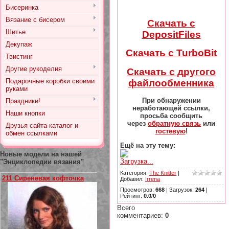
Бисеринка
Вязание с бисером
Скачать с
Шитье
DepositFiles
Декупаж
Скачать с TurboBit
Твистинг
Другие рукоделия
Скачать с другого
Подарочные коробки своими
файлообменника
руками
При обнаружении
Праздники!
неработающей ссылки,
Наши кнопки
просьба сообщить
через
обратную связь
или
Друзья сайта-каталог и
гостевую
!
обмен ссылками
Ещё на эту тему:
Новые модели на нашей
Загрузка...
"Энциклопедии вязания"
Категория
:
The Knitter
|
211 Сиреневая кофточка
Добавил
:
Irrena
Просмотров
:
668
|
Загрузок
:
264
|
Рейтинг
:
0.0
/
0
Всего
комментариев
:
0