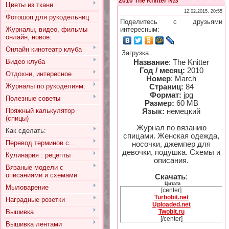
2010 The Knitter №3
Цветы из ткани
12.02.2015, 20:55
Фотошоп для рукодельниц
Поделитесь с друзьями
Журналы, видео, фильмы
интересным:
онлайн, новое:
Онлайн кинотеатр клуба
Загрузка...
Видео клуба
Название
: The Knitter
Год / месяц:
2010
Отдохни, интересное
Номер
: March
Журналы по рукоделиям:
Страниц:
84
Формат:
jpg
Полезные советы
Размер:
60 MB
Пряжный калькулятор
Язык:
немецкий
(спицы)
Журнал по вязанию
Как сделать:
спицами. Женская одежда,
Перевод терминов с...
носочки, джемпер для
девочки, подушка. Схемы и
Кулинария : рецепты
описания.
Вязаные модели с
описаниями и схемами
Скачать
:
Цитата
Мыловарение
[center]
Turbobit.net
Наградные розетки
Uploaded.net
Вышивка
Twobit.ru
[/center]
Вышивка лентами