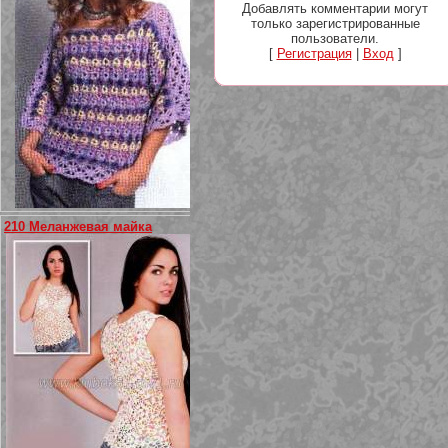
Добавлять комментарии могут
только зарегистрированные
пользователи.
[
Регистрация
|
Вход
]
210 Меланжевая майка