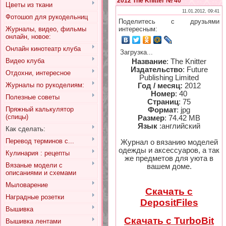
2012 The Knitter № 40
Цветы из ткани
11.01.2012, 09:41
Фотошоп для рукодельниц
Поделитесь с друзьями
Журналы, видео, фильмы
интересным:
онлайн, новое:
Онлайн кинотеатр клуба
Загрузка...
Видео клуба
Название
: The Knitter
Издательство
: Future
Отдохни, интересное
Publishing Limited
Журналы по рукоделиям:
Год / месяц:
2012
Номер
: 40
Полезные советы
Страниц
: 75
Пряжный калькулятор
Формат
: jpg
(спицы)
Размер
: 74.42 MB
Язык
:английский
Как сделать:
Перевод терминов с...
Журнал о вязанию моделей
одежды и аксессуаров, а так
Кулинария : рецепты
же предметов для уюта в
Вязаные модели с
вашем доме.
описаниями и схемами
Мыловарение
Скачать с
Наградные розетки
DepositFiles
Вышивка
Скачать с TurboBit
Вышивка лентами