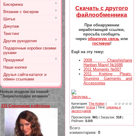
Бисеринка
Скачать с другого
Вязание с бисером
файлообменника
Шитье
При обнаружении
Декупаж
неработающей ссылки,
Твистинг
просьба сообщить
через
обратную связь
или
Другие рукоделия
гостевую
!
Подарочные коробки своими
Ещё на эту тему:
руками
Праздники!
2008 Chaoshishang
Hanban Maoyl №1688
Наши кнопки
2011 Moments №007
2011 Knitting Pleats:
Друзья сайта-каталог и
Stunning Garments and
обмен ссылками
Accessories
Новые модели на нашей
"Энциклопедии вязания"
Загрузка...
Категория
:
The Knitter
|
211 Сиреневая кофточка
Добавил
:
Irrena
|
Теги
:
одежды и
аксессуаров
Просмотров
:
961
|
Загрузок
:
318
|
Рейтинг
:
0.0
/
0
Всего
комментариев
:
0