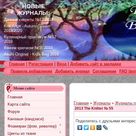
НОВЫЕ
ЖУРНАЛЫ:
Дачные секреты №12 2019
Knit Ange - Autumn/Winter
2019/2020
Кулинарный практикум №12
2019
Вяжем крючком №11 2019
Asahi Original - Kid's Bag 2019
Цветок. Спецвыпуск №4 2019
Главная
|
Регистрация
|
Вход
|
Добавить сайт в закладки
Designs in Machine Embroidery
Правила добавления
Добавить журнал
Соглашение
FAQ (во
№116 2019
Burda Örgü dergisi №2 2019
Loopy Mango Knitting: 34
Меню сайта
Fashionable Pieces You Can
Make in a Day
Главная
Craft Stamper - January 2020
Главная
»
Журналы
»
Журналы п
Карта сайта
2013 The Knitter № 55
Форум
Канзаши (кандзаси)
Поделитесь с друзьями интерес
Фоамиран (фом, ревелюр)
Цветы из ткани