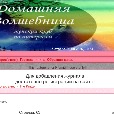
Четверг, 06.08.2026, 10:34
прос/ответ)
Гостевая книга
Обратная связь
This feature is for Premium users only!
Для добавления журнала
достаточно регистрации на сайте!
о вязанию
»
The Knitter
ным:
Страниц: 69
За