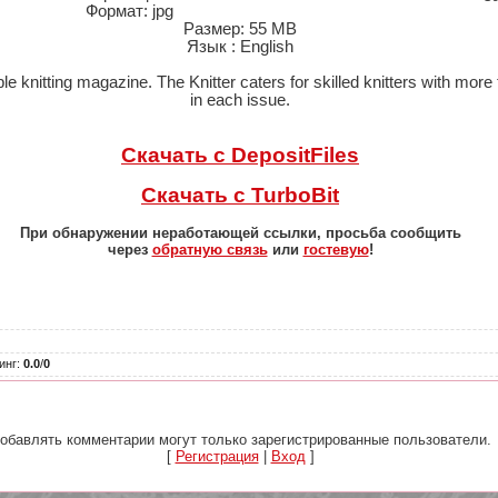
Формат: jpg
Размер: 55 MB
Язык : English
able knitting magazine. The Knitter caters for skilled knitters with mor
in each issue.
Скачать с DepositFiles
Скачать с TurboBit
При обнаружении неработающей ссылки, просьба сообщить
через
обратную связь
или
гостевую
!
инг
:
0.0
/
0
обавлять комментарии могут только зарегистрированные пользователи.
[
Регистрация
|
Вход
]