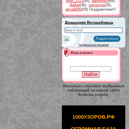
time_2222
(45)
,
parfenov0
(69)
,
Дейзи
(45)
,
vesnovna
(28)
,
alma9000
(58)
Поздравляем!!!
Домашняя Волшебница
Подписаться письмом
Вход и поиск
Несколько случайно выбранных
публикаций на нашем сайте
Копилка узоров:
1000УЗОРОВ.РФ