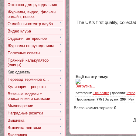
Фотошоп для рукодельниц
Журналы, видео, фильмы
онлайн, новое:
The UK’s first quality, collect
Онлайн кинотеатр клуба
Видео клуба
Отдохни, интересное
Журналы по рукоделиям:
Полезные советы
Пряжный калькулятор
(спицы)
Как сделать:
Ещё на эту тему:
Перевод терминов с...
Загрузка...
Кулинария : рецепты
Категория
:
The Knitter
|
Добавил
:
Irrena
Вязаные модели с
описаниями и схемами
Просмотров
:
775
|
Загрузок
:
299
|
Рейт
Мыловарение
Всего комментариев
:
0
Наградные розетки
Д
Вышивка
Вышивка лентами
Бисеринка