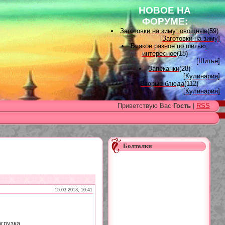
НОВОЕ НА
ФОРУМЕ:
Заготовки на зиму: овощные
(59)
[
Заготовки на зиму
]
Всякое разное по шитью,
интересное
(18)
[
Шитьё
]
Запеканки
(28)
[
Кулинария
]
Вторые блюда
(112)
[
Кулинария
]
Вышивка лентами
(15)
Приветствую Вас
Гость
|
RSS
[
Вышивка лентами
]
Наградные розетки для
домашних питомцев, МК и
советы
(11)
[
Наградные розетки из атласной
ленты
]
Болталки
Вяжем для детей
(96)
[
Вязание для детей
]
Есть много, друг Горацио...
(993)
[
Другие рукоделия
]
Узоры, схемы
(17)
[
Вязание спицами
]
15.03.2013, 10:41
Заготовки на зиму: варенье
(26)
[
Заготовки на зиму
]
грузка...