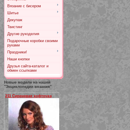
Вязание с бисером
Шитье
Декупаж
Твистинг
Другие рукоделия
Подарочные коробки своими
руками
Праздники!
Наши кнопки
Друзья сайта-каталог и
обмен ссылками
Новые модели на нашей
"Энциклопедии вязания"
211 Сиреневая кофточка