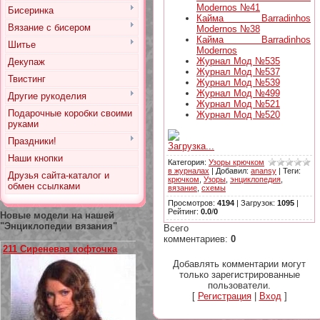
Modernos №41
Бисеринка
Кайма Barradinhos
Вязание с бисером
Modernos №38
Кайма Barradinhos
Шитье
Modernos
Журнал Мод №535
Декупаж
Журнал Мод №537
Твистинг
Журнал Мод №539
Журнал Мод №499
Другие рукоделия
Журнал Мод №521
Подарочные коробки своими
Журнал Мод №520
руками
Праздники!
Загрузка...
Наши кнопки
Категория
:
Узоры крючком
в журналах
|
Добавил
:
anansy
|
Теги
:
Друзья сайта-каталог и
крючком
,
Узоры
,
энциклопедия
,
обмен ссылками
вязание
,
схемы
Просмотров
:
4194
|
Загрузок
:
1095
|
Рейтинг
:
0.0
/
0
Новые модели на нашей
"Энциклопедии вязания"
Всего
комментариев
:
0
211 Сиреневая кофточка
Добавлять комментарии могут
только зарегистрированные
пользователи.
[
Регистрация
|
Вход
]