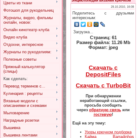
Энциклопедия вязания крючком
Цветы из ткани
29.10.2010, 16:08
Фотошоп для рукодельниц
Поделитесь с друзьями
Журналы, видео, фильмы
интересным:
онлайн, новое:
Онлайн кинотеатр клуба
Загрузка...
Видео клуба
Страниц: 61
Размер файла: 11.26 Mb
Отдохни, интересное
Формат: jpeg
Журналы по рукоделиям:
Полезные советы
Скачать с
Пряжный калькулятор
(спицы)
DepositFiles
Как сделать:
Скачать с TurboBit
Перевод терминов с...
Кулинария : рецепты
При обнаружении
неработающей ссылки,
Вязаные модели с
просьба сообщить
описаниями и схемами
через
обратную связь
или
Мыловарение
гостевую
!
Наградные розетки
Ещё на эту тему:
Вышивка
Узоры крючком подборка
Вышивка лентами
Кайма Barradinhos