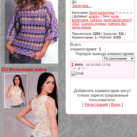
Загрузка...
Категория
:
Валя-валентина
|
Добавил
:
anansy
|
Теги
:
валя-
валентина
,
скачать
,
валя-валентина 8
2010
,
Скачать журнал
,
скачать без
регистрации
Просмотров
:
2253
|
Загрузок
:
511
|
Комментарии
:
1
|
Рейтинг
:
0.0
/
0
Всего
комментариев
:
1
Порядок вывода комментариев:
1
vera
(02.05.2012 12:33)
0
210 Меланжевая майка
Добавлять комментарии могут
только зарегистрированные
пользователи.
[
Регистрация
|
Вход
]