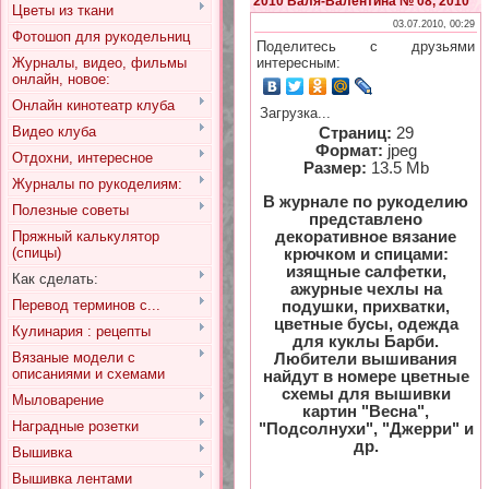
2010 Валя-Валентина № 08, 2010
Цветы из ткани
03.07.2010, 00:29
Фотошоп для рукодельниц
Поделитесь с друзьями
Журналы, видео, фильмы
интересным:
онлайн, новое:
Онлайн кинотеатр клуба
Загрузка...
Видео клуба
Страниц:
29
Формат:
jpeg
Отдохни, интересное
Размер:
13.5 Mb
Журналы по рукоделиям:
В журнале по рукоделию
Полезные советы
представлено
декоративное вязание
Пряжный калькулятор
(спицы)
крючком и спицами:
изящные салфетки,
Как сделать:
ажурные чехлы на
Перевод терминов с...
подушки, прихватки,
цветные бусы, одежда
Кулинария : рецепты
для куклы Барби.
Вязаные модели с
Любители вышивания
описаниями и схемами
найдут в номере цветные
схемы для вышивки
Мыловарение
картин "Весна",
Наградные розетки
"Подсолнухи", "Джерри" и
др.
Вышивка
Вышивка лентами