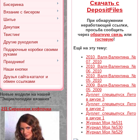
Скачать с
Бисеринка
DepositFiles
Вязание с бисером
Шитье
При обнаружении
неработающей ссылки,
Декупаж
просьба сообщить
через
обратную связь
или
Твистинг
гостевую
!
Другие рукоделия
Ещё на эту тему:
Подарочные коробки своими
руками
2010 Валя-Валентина №
07, 2010
Праздники!
2010 Валя-Валентина №
Наши кнопки
06, 2010
2010 Валя-Валентина №
Друзья сайта-каталог и
05, 2010
обмен ссылками
2009 Валя-Валентина №
05, 2009
Новые модели на нашей
Дуплет спецвыпуск Лето
"Энциклопедии вязания"
в ажуре 3
Дуплет спецвыпуск Лето
в ажуре 2
211 Сиреневая кофточка
Дуплет спецвыпуск Лето
в ажуре 1
Журнал Мод №531
Журнал Мод №530
Журнал Мод №529