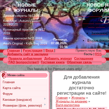
НОВЫЕ
НОВОЕ Н
ЖУРНАЛЫ:
ФОРУМЕ
Заготовки на зиму: 
Дачные секреты №12 2019
[
Загото
Knit Ange - Autumn/Winter
Всякое разное по
2019/2020
интересное
(18
Кулинарный практикум №12
2019
Запеканки
(
Вяжем крючком №11 2019
Пятница,
Вторые блюда
07.08.2026,
Asahi Original - Kid's Bag 2019
01:56
Вышивка лента
Цветок. Спецвыпуск №4 2019
Главная
|
Регистрация
|
Вход
|
Приветствую Вас
[
Вышивк
Designs in Machine Embroidery
Добавить сайт в закладки
Гость
|
RSS
Наградные розет
№116 2019
Правила добавления
Добавить журнал
Соглашение
домашних питомцев
FAQ (вопрос/ответ)
Гостевая книга
Обратная связь
Burda Örgü dergisi №2 2019
советы
(11)
[
Наградные розетки 
Loopy Mango Knitting: 34
This feature is for Premium users only!
Fashionable Pieces You Can
Вяжем для дет
Make in a Day
Меню сайта
Для добавления
[
Вязание
Craft Stamper - January 2020
Есть много, друг Гор
журнала
Главная
[
Другие
достаточно
Карта сайта
Узоры, схемы
[
Вязан
регистрации на сайте!
Форум
Заготовки на зиму: 
Главная
»
Журналы
»
[
Загото
Канзаши (кандзаси)
Журналы по вязанию
»
Валя-валентина
Фоамиран (фом, ревелюр)