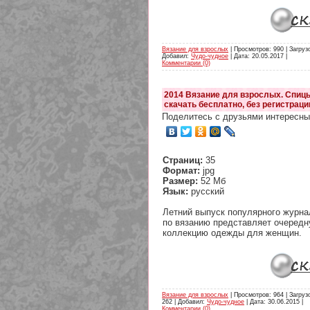
Вязание для взрослых
| Просмотров: 990 | Загрузо
Добавил:
Чудо-чудное
| Дата:
20.05.2017
|
Комментарии (0)
2014 Вязание для взрослых. Спиц
скачать бесплатно, без регистраци
Поделитесь с друзьями интересны
Страниц:
35
Формат:
jpg
Размер:
52 Мб
Язык:
русский
Летний выпуск популярного журна
по вязанию представляет очеред
коллекцию одежды для женщин.
Вязание для взрослых
| Просмотров: 964 | Загруз
262 | Добавил:
Чудо-чудное
| Дата:
30.06.2015
|
Комментарии (0)