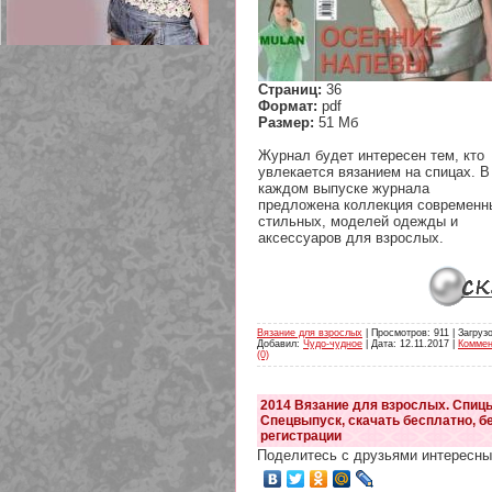
Страниц:
36
Формат:
pdf
209 Белая кофта из ленточного
Размер:
51 Мб
кружева
Журнал будет интересен тем, кто
увлекается вязанием на спицах. В
каждом выпуске журнала
предложена коллекция современн
стильных, моделей одежды и
аксессуаров для взрослых.
Вязание для взрослых
| Просмотров: 911 | Загрузок
Добавил:
Чудо-чудное
| Дата:
12.11.2017
|
Коммен
(0)
2014 Вязание для взрослых. Спиц
Спецвыпуск, скачать бесплатно, б
регистрации
Поделитесь с друзьями интересны