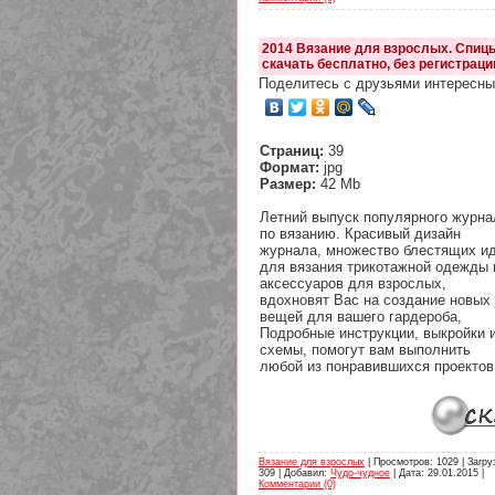
2014 Вязание для взрослых. Спиц
скачать бесплатно, без регистраци
Поделитесь с друзьями интересны
Страниц:
39
Формат:
jpg
Размер:
42 Mb
Летний выпуск популярного журна
по вязанию. Красивый дизайн
журнала, множество блестящих и
для вязания трикотажной одежды 
аксессуаров для взрослых,
вдохновят Вас на создание новых
вещей для вашего гардероба,
Подробные инструкции, выкройки 
схемы, помогут вам выполнить
любой из понравившихся проектов
Вязание для взрослых
| Просмотров: 1029 | Загру
309 | Добавил:
Чудо-чудное
| Дата:
29.01.2015
|
Комментарии (0)