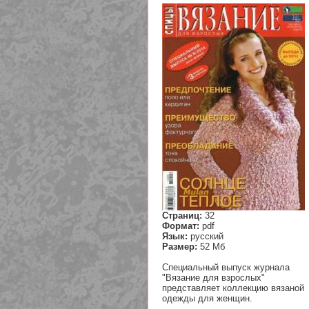
Страниц:
32
Формат:
pdf
Язык:
русский
Размер:
52 Мб
Специальный выпуск журнала
"Вязание для взрослых"
представляет коллекцию вязаной
одежды для женщин.