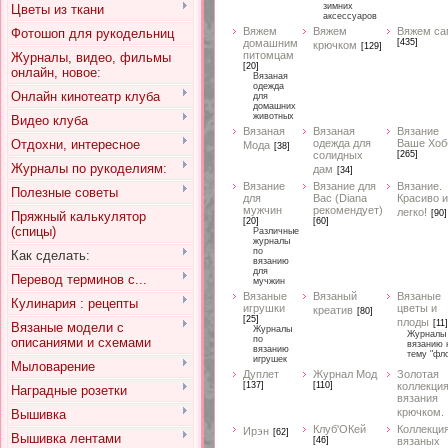
зимних
Цветы из ткани
аксессуаров
Вяжем
Вяжем
Вяжем са
Фотошоп для рукодельниц
домашним
[435]
крючком
[129]
питомцам
Журналы, видео, фильмы
[20]
онлайн, новое:
Вязаная
одежда
Онлайн кинотеатр клуба
для
домашних
животных
Видео клуба
Вязаная
Вязаная
Вязание
Отдохни, интересное
одежда для
Ваше Хоб
Мода
[38]
солидных
[265]
Журналы по рукоделиям:
дам
[34]
Вязание
Вязание для
Вязание.
Полезные советы
для
Вас (Diana
Красиво и
мужчин
рекомендует)
легко!
[90]
Пряжный калькулятор
[20]
[60]
(спицы)
Различные
журналы
по
Как сделать:
вязанию
для
Перевод терминов с...
мучжин
Вязаные
Вязаный
Вязаные
Кулинария : рецепты
игрушки
цветы и
креатив
[80]
[25]
плоды
[11]
Вязаные модели с
Журналы
Журналы
по
описаниями и схемами
вязанию 
вязанию
тему "фл
игрушек
Мыловарение
Дуплет
Журнал Мод
Золотая
[137]
[110]
коллекци
Наградные розетки
вязания
крючком.
Вышивка
Клуб'ОКей
Коллекци
Ирэн
[62]
Вышивка лентами
[46]
вязаных