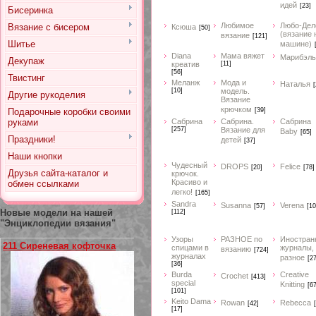
идей
[23]
Бисеринка
Любимое
Любо-Дел
Вязание с бисером
Ксюша
[50]
(вязание 
вязание
[121]
Шитье
машине)
Diana
Мама вяжет
Марибэль
Декупаж
креатив
[11]
[56]
Твистинг
Меланж
Мода и
Наталья
[
[10]
модель.
Другие рукоделия
Вязание
крючком
Подарочные коробки своими
[39]
руками
Сабрина
Сабрина.
Сабрина
[257]
Вязание для
Baby
[65]
Праздники!
детей
[37]
Наши кнопки
Чудесный
DROPS
Felice
[20]
[78]
Друзья сайта-каталог и
крючок.
Красиво и
обмен ссылками
легко!
[165]
Sandra
Susanna
Verena
[57]
[10
Новые модели на нашей
[112]
"Энциклопедии вязания"
Узоры
РАЗНОЕ по
Иностран
211 Сиреневая кофточка
спицами в
журналы,
вязанию
[724]
журналах
разное
[2
[36]
Burda
Creative
Crochet
[413]
special
Knitting
[67
[101]
Keito Dama
Rowan
Rebecca
[42]
[17]