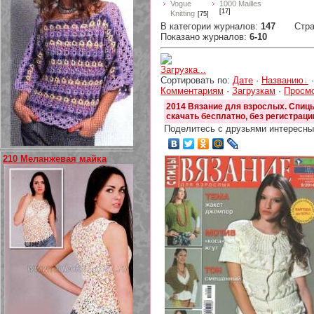
Vogue
1000 Mailles
[17]
Knitting
[75]
В категории журналов
:
147
Стр
Показано журналов
:
6-10
Загрузка...
Сортировать по
:
Дате
·
Названию
Комментариям
·
Загрузкам
·
Просм
2014 Вязание для взрослых. Спиц
скачать бесплатно, без регистраци
Поделитесь с друзьями интересны
210 Меланжевая майка