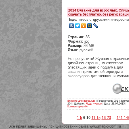
2014 Вязание для взрослых. Спиц
скачать бесплатно, без регистраци
Поделитесь с друзьями интересны
Страниц:
35
Формат:
jpg
Размер:
36 MB
Язык:
русский
Не пропустите! Журнал с красивы
дизайном страниц, множеством
блестящих идей с подиума для
вязания трикотажной одежды и
аксессуаров для женщин и мужчи
Вязание для взрослых
| Просмотров: 951 | Загруз
264 | Добавил:
Чудо-чудное
| Дата:
23.07.2015
|
Комментарии (0)
1-5
6-10
11-15
16-20
...
141-14
Все права защищены, при цитировании сайта www.magic-dom.ru