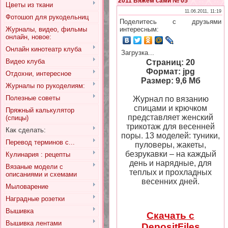
2011 Вяжем сами № 05
Цветы из ткани
11.06.2011, 11:19
Фотошоп для рукодельниц
Поделитесь с друзьями
Журналы, видео, фильмы
интересным:
онлайн, новое:
Онлайн кинотеатр клуба
Загрузка...
Видео клуба
Страниц: 20
Формат: jpg
Отдохни, интересное
Размер: 9,6 Мб
Журналы по рукоделиям:
Полезные советы
Журнал по вязанию
спицами и крючком
Пряжный калькулятор
представляет женский
(спицы)
трикотаж для весенней
Как сделать:
поры. 13 моделей: туники,
Перевод терминов с...
пуловеры, жакеты,
безрукавки – на каждый
Кулинария : рецепты
день и нарядные, для
Вязаные модели с
теплых и прохладных
описаниями и схемами
весенних дней.
Мыловарение
Наградные розетки
Вышивка
Скачать с
Вышивка лентами
DepositFiles