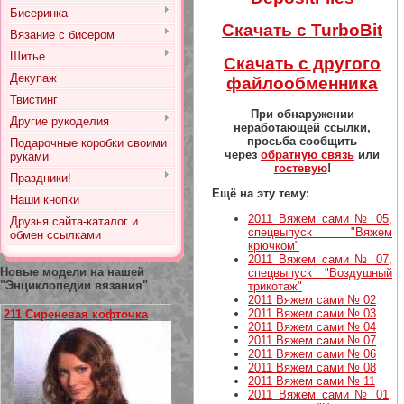
Бисеринка
Скачать с TurboBit
Вязание с бисером
Шитье
Скачать с другого
Декупаж
файлообменника
Твистинг
При обнаружении
Другие рукоделия
неработающей ссылки,
просьба сообщить
Подарочные коробки своими
через
обратную связь
или
руками
гостевую
!
Праздники!
Ещё на эту тему:
Наши кнопки
2011 Вяжем сами № 05,
Друзья сайта-каталог и
спецвыпуск "Вяжем
обмен ссылками
крючком"
2011 Вяжем сами № 07,
Новые модели на нашей
спецвыпуск "Воздушный
"Энциклопедии вязания"
трикотаж"
2011 Вяжем сами № 02
2011 Вяжем сами № 03
211 Сиреневая кофточка
2011 Вяжем сами № 04
2011 Вяжем сами № 07
2011 Вяжем сами № 06
2011 Вяжем сами № 08
2011 Вяжем сами № 11
2011 Вяжем сами № 01,