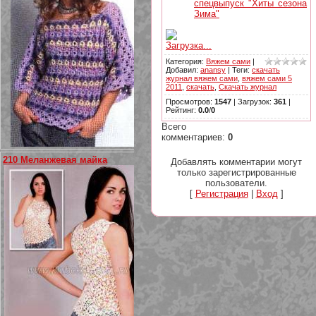
спецвыпуск "Хиты сезона
Зима"
Загрузка...
Категория
:
Вяжем сами
|
Добавил
:
anansy
|
Теги
:
скачать
журнал вяжем сами
,
вяжем сами 5
2011
,
cкачать
,
Скачать журнал
Просмотров
:
1547
|
Загрузок
:
361
|
Рейтинг
:
0.0
/
0
Всего
комментариев
:
0
210 Меланжевая майка
Добавлять комментарии могут
только зарегистрированные
пользователи.
[
Регистрация
|
Вход
]