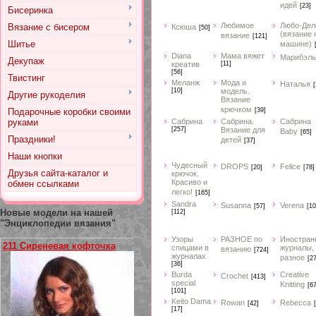
идей
[23]
Бисеринка
Любимое
Любо-Дел
Вязание с бисером
Ксюша
[50]
(вязание 
вязание
[121]
Шитье
машине)
Diana
Мама вяжет
Марибэль
Декупаж
креатив
[11]
[56]
Твистинг
Меланж
Мода и
Наталья
[
[10]
модель.
Другие рукоделия
Вязание
крючком
Подарочные коробки своими
[39]
руками
Сабрина
Сабрина.
Сабрина
[257]
Вязание для
Baby
[65]
Праздники!
детей
[37]
Наши кнопки
Чудесный
DROPS
Felice
[20]
[78]
Друзья сайта-каталог и
крючок.
Красиво и
обмен ссылками
легко!
[165]
Sandra
Susanna
Verena
[57]
[10
Новые модели на нашей
[112]
"Энциклопедии вязания"
Узоры
РАЗНОЕ по
Иностран
211 Сиреневая кофточка
спицами в
журналы,
вязанию
[724]
журналах
разное
[2
[36]
Burda
Creative
Crochet
[413]
special
Knitting
[67
[101]
Keito Dama
Rowan
Rebecca
[42]
[17]