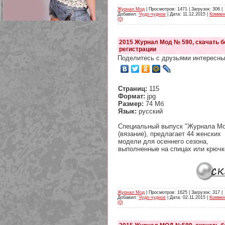
Журнал Мод
| Просмотров: 1471 | Загрузок: 306 |
Добавил:
Чудо-чудное
| Дата:
11.12.2015
|
Коммен
(0)
2015 Журнал Мод № 590, скачать б
регистрации
209 Белая кофта из ленточного
Поделитесь с друзьями интересны
кружева
Страниц:
115
Формат:
jpg
Размер:
74 Мб
Язык:
русский
Специальный выпуск "Журнала М
(вязание), предлагает 44 женских
модели для осеннего сезона,
выполненные на спицах или крючк
Журнал Мод
| Просмотров: 1625 | Загрузок: 317 |
Добавил:
Чудо-чудное
| Дата:
02.11.2015
|
Коммен
(0)