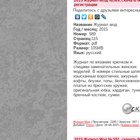
2015 Журнал МОД №589, скачать б
регистрации
Поделитесь с друзьями интересны
Название
Журнал мод
Год / месяц:
2015
Номер
: 589
Страниц:
115
Формат:
pdf
Размер:
105MB
Язык:
русский
Журнал по вязанию крючком и
спицами замечательных женских
моделей. В номере стильные шляп
изысканные воротнички, ажурные
кофты, блузки, топы, белоснежное
платье из брюггских кружев,
оригинальная юбка, кардиган, туни
брючный костюм, сумки.
Журнал Мод
| Просмотров: 2285 | Загрузок: 387 |
Добавил:
Irrena
| Дата:
26.08.2015
|
Комментарии 
2015 Журнал Мод № 591, скачать б