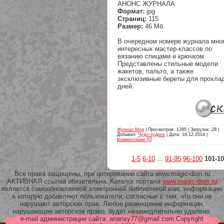
АНОНС ЖУРНАЛА
Формат:
jpg
Страниц:
115
Размер:
46 Мб
В очередном номере журнала мно
интересных мастер-классов по
вязанию спицами и крючком.
Представлены стильные модели
жакетов, пальто, а также
эксклюзивные береты для прохла
дней.
Журнал Мод
| Просмотров: 1285 | Загрузок: 28 |
Добавил:
Чудо-чудное
| Дата:
18.12.2014
|
Комментарии (0)
1-5
6-10
...
91-95
96-100
101-1
Все права защищены, при цитировании сайта www.magic-dom.ru
АКТИВНАЯ ссылка обязательна. Каталог портала
www.magic-dom.ru
является самообновляемой электронной библиотекой книг, информацию
в которую добавляют пользователи, согласные с тем, что они не
нарушают авторских прав. Любое размещение информации,
нарушающее авторское право, будет незамедлительно удалено.
e-mail администрации сайта: anansy77@gmail.com Copyright