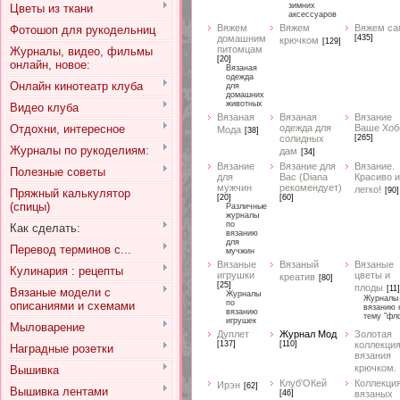
зимних
Цветы из ткани
аксессуаров
Вяжем
Вяжем
Вяжем са
Фотошоп для рукодельниц
домашним
[435]
крючком
[129]
питомцам
Журналы, видео, фильмы
[20]
онлайн, новое:
Вязаная
одежда
Онлайн кинотеатр клуба
для
домашних
животных
Видео клуба
Вязаная
Вязаная
Вязание
Отдохни, интересное
одежда для
Ваше Хоб
Мода
[38]
солидных
[265]
Журналы по рукоделиям:
дам
[34]
Вязание
Вязание для
Вязание.
Полезные советы
для
Вас (Diana
Красиво и
мужчин
рекомендует)
легко!
[90]
Пряжный калькулятор
[20]
[60]
(спицы)
Различные
журналы
по
Как сделать:
вязанию
для
Перевод терминов с...
мучжин
Вязаные
Вязаный
Вязаные
Кулинария : рецепты
игрушки
цветы и
креатив
[80]
[25]
плоды
[11]
Вязаные модели с
Журналы
Журналы
по
описаниями и схемами
вязанию 
вязанию
тему "фл
игрушек
Мыловарение
Дуплет
Журнал Мод
Золотая
[137]
[110]
коллекци
Наградные розетки
вязания
крючком.
Вышивка
Клуб'ОКей
Коллекци
Ирэн
[62]
Вышивка лентами
[46]
вязаных