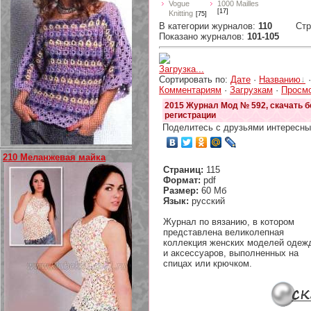
Vogue
1000 Mailles
[17]
Knitting
[75]
В категории журналов
:
110
Ст
Показано журналов
:
101-105
Загрузка...
Сортировать по
:
Дате
·
Названию
Комментариям
·
Загрузкам
·
Просм
2015 Журнал Мод № 592, скачать б
регистрации
Поделитесь с друзьями интересны
210 Меланжевая майка
Страниц:
115
Формат:
pdf
Размер:
60 Мб
Язык:
русский
Журнал по вязанию, в котором
представлена великолепная
коллекция женских моделей одеж
и аксессуаров, выполненных на
спицах или крючком.