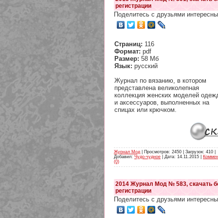
регистрации
Поделитесь с друзьями интересны
Страниц:
116
Формат:
pdf
Размер:
58 Мб
Язык:
русский
Журнал по вязанию, в котором
представлена великолепная
коллекция женских моделей одеж
и аксессуаров, выполненных на
спицах или крючком.
Журнал Мод
| Просмотров: 2450 | Загрузок: 410 |
Добавил:
Чудо-чудное
| Дата:
14.11.2015
|
Коммен
(0)
2014 Журнал Мод № 583, скачать б
регистрации
Поделитесь с друзьями интересны