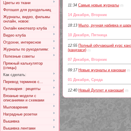
Цветы из ткани
11:34
Самые новые журналы
(0)
Фотошоп для рукодельниц
14 Декабря, Вторник
Журналы, видео, фильмы
онлайн, новое:
18:13
Мыло, ручная набивка и шар
Онлайн кинотеатр клуба
10 Декабря, Пятница
Видео клуба
Отдохни, интересное
12:55
Полный обучающий курс кан
Журналы по рукоделиям:
(кандзаси)
(1)
Полезные советы
07 Декабря, Вторник
Пряжный калькулятор
(спицы)
09:17
Новые журналы и канзаши
(0)
Как сделать:
01 Декабря, Среда
Перевод терминов с...
Кулинария : рецепты
12:40
Новый Дуплет и канзаши!
(0)
Вязаные модели с
описаниями и схемами
Мыловарение
Наградные розетки
Вышивка
Вышивка лентами