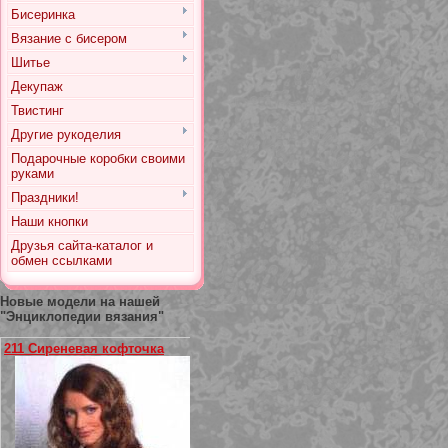
Бисеринка
Вязание с бисером
Шитье
Декупаж
Твистинг
Другие рукоделия
Подарочные коробки своими
руками
Праздники!
Наши кнопки
Друзья сайта-каталог и
обмен ссылками
Новые модели на нашей
"Энциклопедии вязания"
211 Сиреневая кофточка