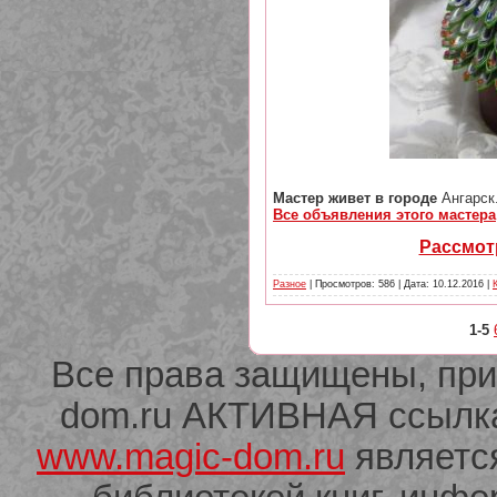
Мастер живет в городе
Ангарск
Все объявления этого мастера
Рассмотр
Разное
| Просмотров: 586 | Дата:
10.12.2016
|
1-5
Все права защищены, при
dom.ru АКТИВНАЯ ссылка 
www.magic-dom.ru
являетс