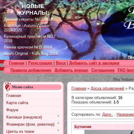
НОВЫЕ
ЖУРНАЛЫ:
Дачные секреты №12 2019
Knit Ange - Autumn/Winter
2019/2020
Кулинарный практикум №12
2019
Вяжем крючком №11 2019
Asahi Original - Kid's Bag 2019
Пят
Цветок. Спецвыпуск №4 2019
Главная
|
Регистрация
|
Вход
|
Добавить сайт в закладки
Designs in Machine Embroidery
Правила добавления
Добавить журнал
Соглашение
FAQ (во
№116 2019
Burda Örgü dergisi №2 2019
This feature
Loopy Mango Knitting: 34
Меню сайта
Fashionable Pieces You Can
Главная
»
Доска объявлений
» Ра
Make in a Day
Главная
В категории объявлений
:
16
Craft Stamper - January 2020
Показано объявлений
:
1-5
Карта сайта
Форум
Сортировать по
:
Дате
·
Названи
Канзаши (кандзаси)
Фоамиран (фом, ревелюр)
Бутончик
Цветы из ткани