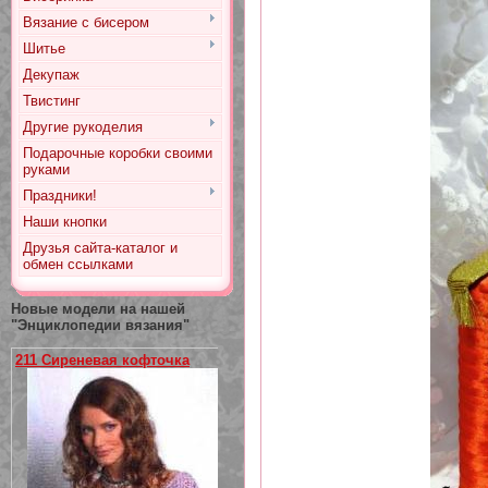
Вязание с бисером
Шитье
Декупаж
Твистинг
Другие рукоделия
Подарочные коробки своими
руками
Праздники!
Наши кнопки
Друзья сайта-каталог и
обмен ссылками
Новые модели на нашей
"Энциклопедии вязания"
211 Сиреневая кофточка