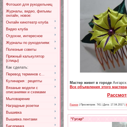
Фотошоп для рукодельниц
Журналы, видео, фильмы
онлайн, новое:
Онлайн кинотеатр клуба
Видео клуба
Отдохни, интересное
Журналы по рукоделиям:
Полезные советы
Пряжный калькулятор
(спицы)
Как сделать:
Перевод терминов с...
Кулинария : рецепты
Мастер живет в городе
Ангарск
Все объявления этого мастера
Вязаные модели с
описаниями и схемами
Рассмотр
Мыловарение
Разное
| Просмотров: 741 | Дата:
17.04.2017
|
Наградные розетки
Вышивка
"Гусар"
Вышивка лентами
Бисеринка