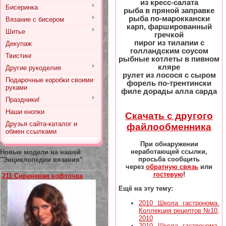
из кресс-салата
Бисеринка
рыба в пряной заправке
рыба по-мароккански
Вязание с бисером
карп, фаршированный
Шитье
гречкой
пирог из тилапии с
Декупаж
голландским соусом
Твистинг
рыбные котлеты в пивном
кляре
Другие рукоделия
рулет из лосося с сыром
Подарочные коробки своими
форель по-трентински
руками
филе дорады алла сарда
Праздники!
Наши кнопки
Скачать с другого
Друзья сайта-каталог и
файлообменника
обмен ссылками
При обнаружении
неработающей ссылки,
Новые модели на нашей
просьба сообщить
"Энциклопедии вязания"
через
обратную связь
или
гостевую
!
211 Сиреневая кофточка
Ещё на эту тему:
2010 Школа гастронома.
Коллекция рецептов №10,
2010
2010 Школа гастронома.