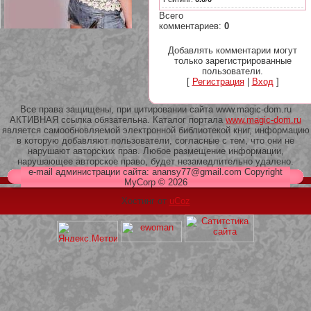
Всего
комментариев
:
0
Добавлять комментарии могут
только зарегистрированные
пользователи.
209 Белая кофта из ленточного
[
Регистрация
|
Вход
]
кружева
Все права защищены, при цитировании сайта www.magic-dom.ru
АКТИВНАЯ ссылка обязательна. Каталог портала
www.magic-dom.ru
является самообновляемой электронной библиотекой книг, информацию
в которую добавляют пользователи, согласные с тем, что они не
нарушают авторских прав. Любое размещение информации,
нарушающее авторское право, будет незамедлительно удалено.
e-mail администрации сайта: anansy77@gmail.com Copyright
MyCorp © 2026
Хостинг от
uCoz