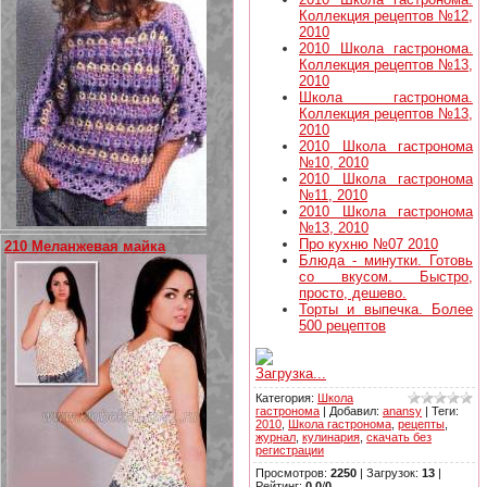
Коллекция рецептов №12,
2010
2010 Школа гастронома.
Коллекция рецептов №13,
2010
Школа гастронома.
Коллекция рецептов №13,
2010
2010 Школа гастронома
№10, 2010
2010 Школа гастронома
№11, 2010
2010 Школа гастронома
№13, 2010
Про кухню №07 2010
210 Меланжевая майка
Блюда - минутки. Готовь
со вкусом. Быстро,
просто, дешево.
Торты и выпечка. Более
500 рецептов
Загрузка...
Категория
:
Школа
гастронома
|
Добавил
:
anansy
|
Теги
:
2010
,
Школа гастронома
,
рецепты
,
журнал
,
кулинария
,
скачать без
регистрации
Просмотров
:
2250
|
Загрузок
:
13
|
Рейтинг
:
0.0
/
0