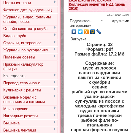
2010 Школа гастронома.
Цветы из ткани
Коллекция рецептов №11 (июнь
2010)
Фотошоп для рукодельниц
02.07.2010, 12:04
Журналы, видео, фильмы
Поделитесь с друзьями
онлайн, новое:
интересным:
Онлайн кинотеатр клуба
Видео клуба
Загрузка...
Отдохни, интересное
Страниц: 32
Формат: pdf
Журналы по рукоделиям:
Размер файла: 17,2 Мб
Полезные советы
Содержание:
Пряжный калькулятор
мусс из лосося
(спицы)
салат с сардинами
Как сделать:
паштет из копченой
скумбрии
Перевод терминов с...
севиче
Кулинария : рецепты
рыбный суп со сливками
уха по-царски
Вязаные модели с
суп-гуляш из лосося с
описаниями и схемами
молодым картофелем
Мыловарение
судак по-польски
треска по-венгерски
Наградные розетки
рыбное филе по-
Вышивка
итальянски
паровая форель с соусом
Вышивка лентами