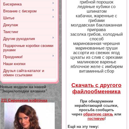
грибной порошок
Бисеринка
ледяные кубики со
шпинатом
Вязание с бисером
кабачки, жаренные с
Шитье
грибами
молдавская баклажанная
Декупаж
приправа
Твистинг
засолка грибов, холодный
способ
Другие рукоделия
маринованная черешня
Подарочные коробки своими
маринованные груши
руками
ассорти из свежих ягод
Праздники!
цукаты из слив с орехами
малиновое варенье
Наши кнопки
яблочное желе с имбирем
Друзья сайта-каталог и
витаминный сбор
обмен ссылками
Скачать с другого
Новые модели на нашей
файлообменника
"Энциклопедии вязания"
211 Сиреневая кофточка
При обнаружении
неработающей ссылки,
просьба сообщить
через
обратную связь
или
гостевую
!
Ещё на эту тему: