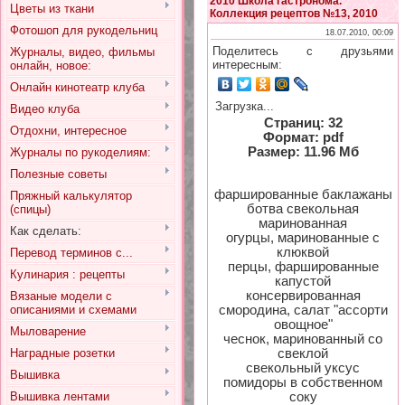
2010 Школа гастронома.
Цветы из ткани
Коллекция рецептов №13, 2010
Фотошоп для рукодельниц
18.07.2010, 00:09
Поделитесь с друзьями
Журналы, видео, фильмы
интересным:
онлайн, новое:
Онлайн кинотеатр клуба
Загрузка...
Видео клуба
Страниц: 32
Отдохни, интересное
Формат: pdf
Размер: 11.96 Мб
Журналы по рукоделиям:
Полезные советы
фаршированные баклажаны
Пряжный калькулятор
ботва свекольная
(спицы)
маринованная
Как сделать:
огурцы, маринованные с
клюквой
Перевод терминов с...
перцы, фаршированные
Кулинария : рецепты
капустой
консервированная
Вязаные модели с
смородина, салат "ассорти
описаниями и схемами
овощное"
Мыловарение
чеснок, маринованный со
свеклой
Наградные розетки
свекольный уксус
Вышивка
помидоры в собственном
соку
Вышивка лентами