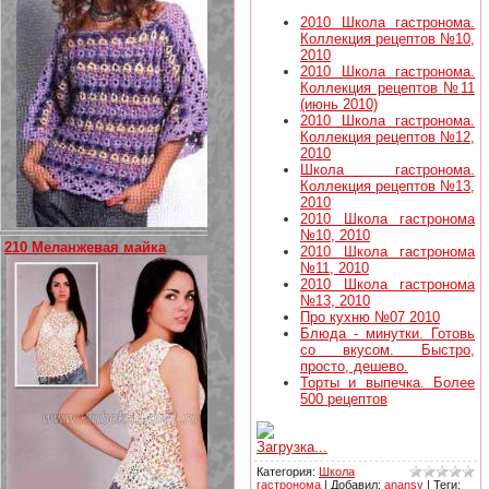
2010 Школа гастронома.
Коллекция рецептов №10,
2010
2010 Школа гастронома.
Коллекция рецептов №11
(июнь 2010)
2010 Школа гастронома.
Коллекция рецептов №12,
2010
Школа гастронома.
Коллекция рецептов №13,
2010
2010 Школа гастронома
№10, 2010
210 Меланжевая майка
2010 Школа гастронома
№11, 2010
2010 Школа гастронома
№13, 2010
Про кухню №07 2010
Блюда - минутки. Готовь
со вкусом. Быстро,
просто, дешево.
Торты и выпечка. Более
500 рецептов
Загрузка...
Категория
:
Школа
гастронома
|
Добавил
:
anansy
|
Теги
: