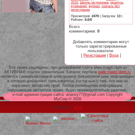
2010
,
Школа гастронома
,
рецепты
,
кулинария
,
журнал
,
скачать без
регистрации
Просмотров
:
2470
|
Загрузок
:
13
|
Рейтинг
:
0.0
/
0
Всего
комментариев
:
0
209 Белая кофта из ленточного
кружева
Добавлять комментарии могут
только зарегистрированные
пользователи.
[
Регистрация
|
Вход
]
Все права защищены, при цитировании сайта www.magic-dom.ru
АКТИВНАЯ ссылка обязательна. Каталог портала
www.magic-dom.ru
является самообновляемой электронной библиотекой книг, информацию
в которую добавляют пользователи, согласные с тем, что они не
нарушают авторских прав. Любое размещение информации,
нарушающее авторское право, будет незамедлительно удалено.
e-mail администрации сайта: anansy77@gmail.com Copyright
MyCorp © 2026
Хостинг от
uCoz