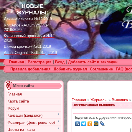
НОВЫЕ
ЖУРНАЛЫ:
Дачные секреты №12 2019
Knit Ange - Autumn/Winter
2019/2020
Кулинарный практикум №12
2019
Вяжем крючком №11 2019
Asahi Original - Kid's Bag 2019
Цветок. Спецвыпуск №4 2019
Главная
|
Регистрация
|
Вход
|
Добавить сайт в закладки
Designs in Machine Embroidery
Правила добавления
Добавить журнал
Соглашение
FAQ (во
№116 2019
Burda Örgü dergisi №2 2019
Loopy Mango Knitting: 34
Меню сайта
Fashionable Pieces You Can
Make in a Day
Главная
Craft Stamper - January 2020
Главная
»
Журналы
»
Вышивка
Карта сайта
Эксклюзивная вышивка
Форум
Канзаши (кандзаси)
Поделитесь с друзьями интерес
Фоамиран (фом, ревелюр)
Цветы из ткани