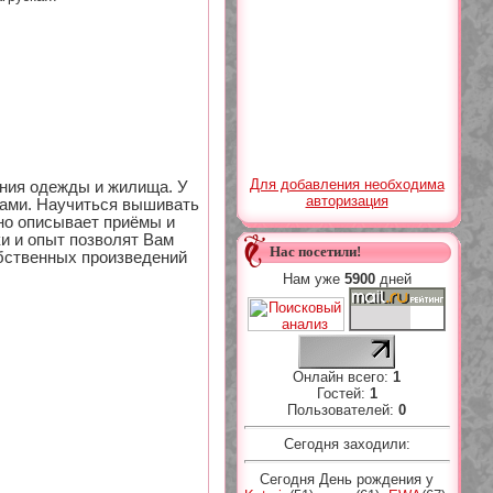
Для добавления необходима
ния одежды и жилища. У
авторизация
сами. Научиться вышивать
бно описывает приёмы и
и и опыт позволят Вам
Нас посетили!
бственных произведений
Нам уже
5900
дней
Онлайн всего:
1
Гостей:
1
Пользователей:
0
Сегодня заходили:
Сегодня День рождения у