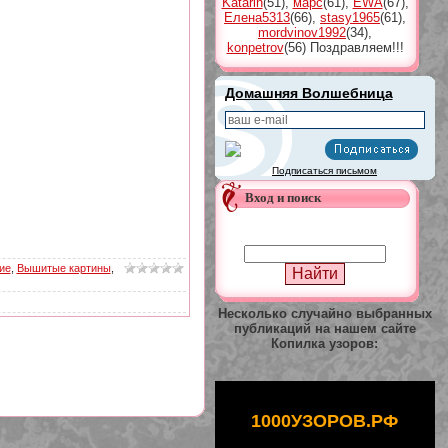
Katarin
(51)
,
марс
(61)
,
EWA
(67)
,
Елена5313
(66)
,
stasy1965
(61)
,
mordvinov1992
(34)
,
konpetrov
(56)
Поздравляем!!!
Домашняя Волшебница
Подписаться письмом
Вход и поиск
ие
,
Вышитые картины
,
Несколько случайно выбранных
публикаций на нашем сайте
Копилка узоров:
1000УЗОРОВ.РФ