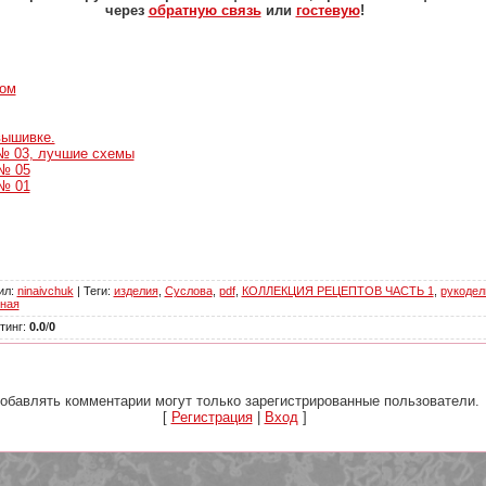
через
обратную связь
или
гостевую
!
том
вышивке.
№ 03, лучшие схемы
№ 05
№ 01
ил
:
ninaivchuk
|
Теги
:
изделия
,
Суслова
,
pdf
,
КОЛЛЕКЦИЯ РЕЦЕПТОВ ЧАСТЬ 1
,
рукодел
ная
тинг
:
0.0
/
0
обавлять комментарии могут только зарегистрированные пользователи.
[
Регистрация
|
Вход
]