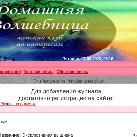
Пятница, 07.08.2026, 06:16
прос/ответ)
Гостевая книга
Обратная связь
This feature is for Premium users only!
Для добавления журнала
достаточно регистрации на сайте!
»
Разное по вышивке
ным:
Название:
Эксклюзивная вышивка
За