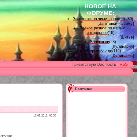
НОВОЕ НА
ФОРУМЕ:
Заготовки на зиму: овощные
(59)
[
Заготовки на зиму
]
Всякое разное по шитью,
интересное
(18)
[
Шитьё
]
Запеканки
(28)
[
Кулинария
]
Вторые блюда
(112)
[
Кулинария
]
Вышивка лентами
(15)
Приветствую Вас
Гость
|
RSS
[
Вышивка лентами
]
Наградные розетки для
домашних питомцев, МК и
советы
(11)
[
Наградные розетки из атласной
ленты
]
Болталки
Вяжем для детей
(96)
[
Вязание для детей
]
Есть много, друг Горацио...
(993)
[
Другие рукоделия
]
Узоры, схемы
(17)
[
Вязание спицами
]
16.03.2012, 05:50
Заготовки на зиму: варенье
(26)
[
Заготовки на зиму
]
грузка...