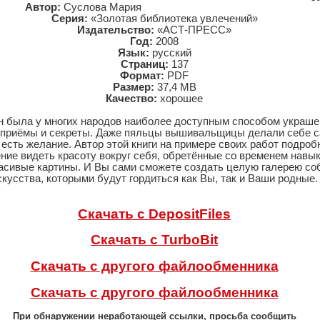
Автор:
Суслова Мария
Серия:
«Золотая библиотека увлечений»
Издательство:
«АСТ-ПРЕСС»
Год:
2008
Язык:
русский
Страниц:
137
Формат:
PDF
Размер:
37,4 MB
Качество:
хорошее
н была у многих народов наиболее доступным способом украше
 приёмы и секреты. Даже пяльцы вышивальщицы делали себе 
о есть желание. Автор этой книги на примере своих работ подро
ние видеть красоту вокруг себя, обретённые со временем навык
асивые картины. И Вы сами сможете создать целую галерею со
скусства, которыми будут гордиться как Вы, так и Ваши родные.
Скачать с DepositFiles
Скачать с TurboBit
Скачать с другого файлообменника
Скачать с другого файлообменника
При обнаружении неработающей ссылки, просьба сообщить