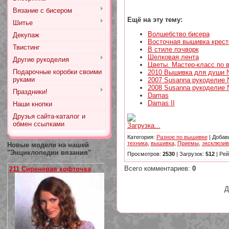
Вязание с бисером
Ещё на эту тему:
Шитье
Волшебство бисера
Декупаж
Восточная вышивка крес
Твистинг
В стиле пэчворк
Шелковая лента
Другие рукоделия
Цветы. Мастер-класс по 
Подарочные коробки своими
2010 Вышивка для души 
руками
2007 Susanna рукоделие 
2008 Susanna рукоделие 
Праздники!
Damas
Damas II
Наши кнопки
Друзья сайта-каталог и
обмен ссылками
Загрузка...
Категория
:
Разное по вышивке
|
Добав
техника
,
вышивка
,
Приемы
,
эксклюзив
Новые модели на нашей
"Энциклопедии вязания"
Просмотров
:
2530
|
Загрузок
:
512
|
Рей
Всего комментариев
:
0
211 Сиреневая кофточка
Д