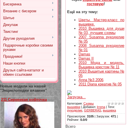
гостевую
!
Бисеринка
Вязание с бисером
Ещё на эту тему:
Шитье
Цветы. Мастер-класс по
вышивке.
Декупаж
2010 Вышивка для души
Твистинг
№ 03, лучшие схемы
2007 Susanna рукоделие
Другие рукоделия
№ 05
Подарочные коробки своими
2008 Susanna рукоделие
руками
№ 01
Damas
Праздники!
Damas II
2010 Мода и модель.
Наши кнопки
Вышивка крестом № 11
Друзья сайта-каталог и
2010 Вышитые картины №
обмен ссылками
05
Anna №3 2006
2011 Diana креатив № 05
Новые модели на нашей
"Энциклопедии вязания"
Загрузка...
211 Сиреневая кофточка
Категория
:
Схемы
вышивки
|
Добавил
:
Irrena
|
Теги
:
рукоделие
,
GERBERAS
,
вышивка
Просмотров
:
3105
|
Загрузок
:
471
|
Рейтинг
:
0.0
/
0
Всего