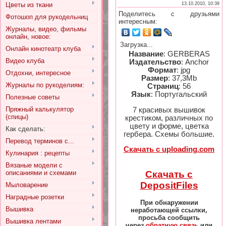
Цветы из ткани
13.10.2010, 10:39
Поделитесь с друзьями
Фотошоп для рукодельниц
интересным:
Журналы, видео, фильмы
онлайн, новое:
Загрузка...
Онлайн кинотеатр клуба
Название
: GERBERAS
Видео клуба
Издательство
: Anchor
Формат
: jpg
Отдохни, интересное
Размер
: 37,3Mb
Журналы по рукоделиям:
Страниц
: 56
Язык
: Португальский
Полезные советы
Пряжный калькулятор
7 красивых вышивок
(спицы)
крестиком, различных по
цвету и форме, цветка
Как сделать:
гербера. Схемы большие.
Перевод терминов с...
Скачать с uploading.com
Кулинария : рецепты
Вязаные модели с
Скачать с
описаниями и схемами
DepositFiles
Мыловарение
Наградные розетки
При обнаружении
Вышивка
неработающей ссылки,
просьба сообщить
Вышивка лентами
через
обратную связь
или