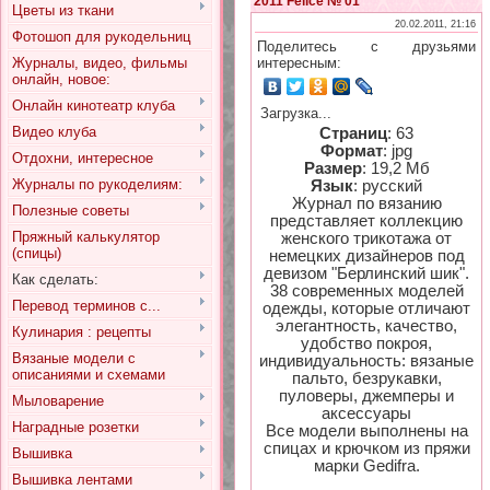
2011 Felice № 01
Цветы из ткани
20.02.2011, 21:16
Фотошоп для рукодельниц
Поделитесь с друзьями
Журналы, видео, фильмы
интересным:
онлайн, новое:
Онлайн кинотеатр клуба
Загрузка...
Видео клуба
Страниц
: 63
Формат
: jpg
Отдохни, интересное
Размер
: 19,2 Мб
Журналы по рукоделиям:
Язык
: русский
Журнал по вязанию
Полезные советы
представляет коллекцию
Пряжный калькулятор
женского трикотажа от
(спицы)
немецких дизайнеров под
девизом "Берлинский шик".
Как сделать:
38 современных моделей
Перевод терминов с...
одежды, которые отличают
элегантность, качество,
Кулинария : рецепты
удобство покроя,
Вязаные модели с
индивидуальность: вязаные
описаниями и схемами
пальто, безрукавки,
пуловеры, джемперы и
Мыловарение
аксессуары
Наградные розетки
Все модели выполнены на
спицах и крючком из пряжи
Вышивка
марки Gedifra.
Вышивка лентами