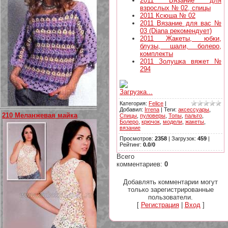
2011 Вязание для
взрослых № 02, спицы
2011 Ксюша № 02
2011 Вязание для вас №
03 (Diana рекомендует)
2011 Жакеты, юбки,
блузы, шали, болеро,
комплекты
2011 Золушка вяжет №
294
Загрузка...
Категория
:
Felice
|
Добавил
:
Irrena
|
Теги
:
аксессуары
,
210 Меланжевая майка
Спицы
,
пуловеры
,
Топы
,
пальто
,
Болеро
,
крючок
,
модели
,
жакеты
,
вязание
Просмотров
:
2358
|
Загрузок
:
459
|
Рейтинг
:
0.0
/
0
Всего
комментариев
:
0
Добавлять комментарии могут
только зарегистрированные
пользователи.
[
Регистрация
|
Вход
]