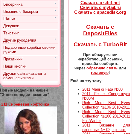
Скачать с sibit.net
Бисеринка
Скачать с myfail.ru
Вязание с бисером
Скачать с spacedisk.org
Шитье
Декупаж
Скачать с
DepositFiles
Твистинг
Другие рукоделия
Скачать с TurboBit
Подарочные коробки своими
руками
При обнаружении
неработающей ссылки,
Праздники!
просьба сообщить
Наши кнопки
через
обратную связь
или
гостевую
!
Друзья сайта-каталог и
обмен ссылками
Ещё на эту тему:
2011 Mani di Fata №03
Новые модели на нашей
2011 Felice Спецвыпуск
"Энциклопедии вязания"
№03М
Rich More Best Eyes
211 Сиреневая кофточка
Collection №106 2010-2011
Rich More Best Eyes
Collection №106 2010-2011
Fall/Winter
2011 Вязание для
взрослых № 02, крючок