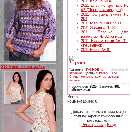
2011 Ксюша № 02
2011 Вязание для вас №
03 (Diana рекомендует)
2011 Золушка вяжет №
294
2011 Mani di Fata №03
2011 Susanna № 03
2011 Вязание для
взрослых № 02, спицы
2011 Вяжем сами № 01,
спецвыпуск
2011 Felice № 01
Загрузка...
210 Меланжевая майка
Категория
:
РАЗНОЕ по
вязанию
|
Добавил
:
Irrena
|
Теги
:
Спицы
,
женские
,
крючок
,
модели
,
вязание
Просмотров
:
2525
|
Загрузок
:
461
|
Рейтинг
:
0.0
/
0
Всего
комментариев
:
0
Добавлять комментарии могут
только зарегистрированные
пользователи.
[
Регистрация
|
Вход
]