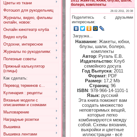
2011 Жакеты, юбки, блузы, шали,
Цветы из ткани
болеро, комплекты
Фотошоп для рукодельниц
28.02.2011, 20:38
Поделитесь с друзьями
Журналы, видео, фильмы
интересным:
онлайн, новое:
Онлайн кинотеатр клуба
Загрузка...
Видео клуба
Название
: Жакеты, юбки,
Отдохни, интересное
блузы, шали, болеро,
комплекты
Журналы по рукоделиям:
Автор
: Ругаль Е.В.
Полезные советы
Издательство
: Клуб
семейного досуга
Пряжный калькулятор
(спицы)
Год Выпуска
: 2011
Формат
: PDF
Как сделать:
Размер
: 17,2 Mb
Перевод терминов с...
Страниц
: 96
ISBN
: 978-966-14-1101-1
Кулинария : рецепты
Язык
: русский
Вязаные модели с
Эта книга поможет вам
описаниями и схемами
создать множество
неповторимых вещей,
Мыловарение
которые легко
Наградные розетки
комбинируются между
собой. Схемы вязания,
Вышивка
выкройки и цветные
Вышивка лентами
иллюстрации - всё