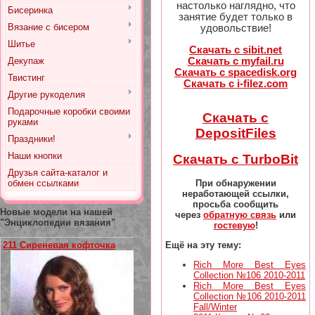
настолько наглядно, что
Бисеринка
занятие будет только в
Вязание с бисером
удовольствие!
Шитье
Скачать с sibit.net
Скачать с myfail.ru
Декупаж
Скачать с spacedisk.org
Твистинг
Скачать с i-filez.com
Другие рукоделия
Подарочные коробки своими
Скачать с
руками
DepositFiles
Праздники!
Наши кнопки
Скачать с TurboBit
Друзья сайта-каталог и
При обнаружении
обмен ссылками
неработающей ссылки,
просьба сообщить
Новые модели на нашей
через
обратную связь
или
"Энциклопедии вязания"
гостевую
!
Ещё на эту тему:
211 Сиреневая кофточка
Rich More Best Eyes
Collection №106 2010-2011
Rich More Best Eyes
Collection №106 2010-2011
Fall/Winter