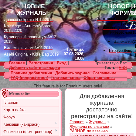
НОВЫЕ
НОВОЕ Н
ЖУРНАЛЫ:
ФОРУМЕ
Заготовки на зиму: 
Дачные секреты №12 2019
[
Загото
Knit Ange - Autumn/Winter
Всякое разное по
2019/2020
интересное
(18
Кулинарный практикум №12
2019
Запеканки
(
Вяжем крючком №11 2019
Пятница,
Вторые блюда
07.08.2026,
Asahi Original - Kid's Bag 2019
18:06
Вышивка лента
Цветок. Спецвыпуск №4 2019
Главная
|
Регистрация
|
Вход
|
Приветствую Вас
[
Вышивк
Designs in Machine Embroidery
Добавить сайт в закладки
Гость
|
RSS
Наградные розет
№116 2019
Правила добавления
Добавить журнал
Соглашение
домашних питомцев
FAQ (вопрос/ответ)
Гостевая книга
Обратная связь
Burda Örgü dergisi №2 2019
советы
(11)
[
Наградные розетки 
Loopy Mango Knitting: 34
This feature is for Premium users only!
Fashionable Pieces You Can
Вяжем для дет
Make in a Day
Меню сайта
Для добавления
[
Вязание
Craft Stamper - January 2020
Есть много, друг Гор
журнала
Главная
[
Другие
достаточно
Карта сайта
Узоры, схемы
[
Вязан
регистрации на сайте!
Форум
Заготовки на зиму: 
Главная
»
Журналы
»
[
Загото
Канзаши (кандзаси)
Журналы по вязанию
»
РАЗНОЕ по вязанию
Фоамиран (фом, ревелюр)