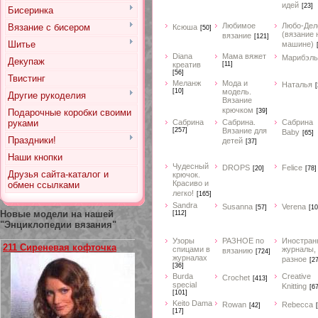
идей
[23]
Бисеринка
Любимое
Любо-Дел
Вязание с бисером
Ксюша
[50]
(вязание 
вязание
[121]
Шитье
машине)
Diana
Мама вяжет
Марибэль
Декупаж
креатив
[11]
[56]
Твистинг
Меланж
Мода и
Наталья
[
[10]
модель.
Другие рукоделия
Вязание
крючком
Подарочные коробки своими
[39]
руками
Сабрина
Сабрина.
Сабрина
[257]
Вязание для
Baby
[65]
Праздники!
детей
[37]
Наши кнопки
Чудесный
DROPS
Felice
[20]
[78]
Друзья сайта-каталог и
крючок.
Красиво и
обмен ссылками
легко!
[165]
Sandra
Susanna
Verena
[57]
[10
Новые модели на нашей
[112]
"Энциклопедии вязания"
Узоры
РАЗНОЕ по
Иностран
211 Сиреневая кофточка
спицами в
журналы,
вязанию
[724]
журналах
разное
[2
[36]
Burda
Creative
Crochet
[413]
special
Knitting
[67
[101]
Keito Dama
Rowan
Rebecca
[42]
[17]