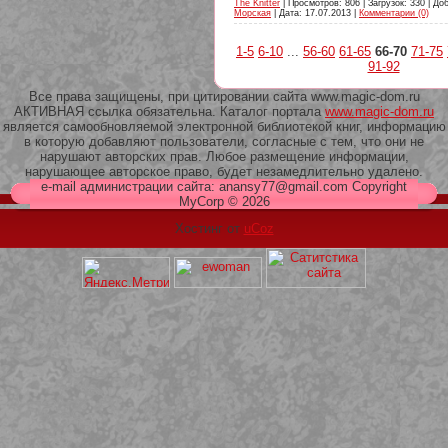
The Knitter
| Просмотров: 806 | Загрузок: 330 | До
Морская
| Дата:
17.07.2013
|
Комментарии (0)
1-5
6-10
...
56-60
61-65
66-70
71-75
91-92
Все права защищены, при цитировании сайта www.magic-dom.ru
АКТИВНАЯ ссылка обязательна. Каталог портала
www.magic-dom.ru
является самообновляемой электронной библиотекой книг, информацию
в которую добавляют пользователи, согласные с тем, что они не
нарушают авторских прав. Любое размещение информации,
нарушающее авторское право, будет незамедлительно удалено.
e-mail администрации сайта: anansy77@gmail.com Copyright
MyCorp © 2026
Хостинг от
uCoz