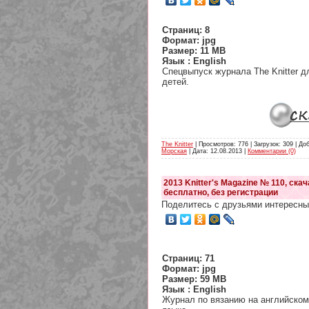
Страниц: 8
Формат: jpg
Размер: 11 MB
Язык : English
Спецвыпуск журнала The Knitter д
детей.
The Knitter
| Просмотров: 776 | Загрузок: 309 | До
Морская
| Дата:
12.08.2013
|
Комментарии (0)
2013 Knitter's Magazine № 110, скач
бесплатно, без регистрации
Поделитесь с друзьями интересны
Страниц: 71
Формат: jpg
Размер: 59 MB
Язык : English
Журнал по вязанию на английском