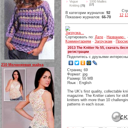
Vogue
1000 Mailles
[17]
Knitting
[75]
Ст
В категории журналов
:
92
12
1
Показано журналов
:
66-70
Загрузка...
Сортировать по
:
Дате
·
Названию
Комментариям
·
Загрузкам
·
Просм
2013 The Knitter № 55, скачать бес
регистрации
Поделитесь с друзьями интересны
210 Меланжевая майка
Страниц: 69
Формат: jpg
Размер: 55 MB
Язык : English
The UK’s first quality, collectable kni
magazine. The Knitter caters for skil
knitters with more than 10 challengi
patterns in each issue.