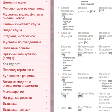
зимних
Цветы из ткани
аксессуаров
Вяжем
Вяжем
Вяжем са
Фотошоп для рукодельниц
домашним
[435]
крючком
[129]
питомцам
Журналы, видео, фильмы
[20]
онлайн, новое:
Вязаная
одежда
Онлайн кинотеатр клуба
для
домашних
животных
Видео клуба
Вязаная
Вязаная
Вязание
Отдохни, интересное
одежда для
Ваше Хоб
Мода
[38]
солидных
[265]
Журналы по рукоделиям:
дам
[34]
Вязание
Вязание для
Вязание.
Полезные советы
для
Вас (Diana
Красиво и
мужчин
рекомендует)
легко!
[90]
Пряжный калькулятор
[20]
[60]
(спицы)
Различные
журналы
по
Как сделать:
вязанию
для
Перевод терминов с...
мучжин
Вязаные
Вязаный
Вязаные
Кулинария : рецепты
игрушки
цветы и
креатив
[80]
[25]
плоды
[11]
Вязаные модели с
Журналы
Журналы
по
описаниями и схемами
вязанию 
вязанию
тему "фл
игрушек
Мыловарение
Дуплет
Журнал Мод
Золотая
[137]
[110]
коллекци
Наградные розетки
вязания
крючком.
Вышивка
Клуб'ОКей
Коллекци
Ирэн
[62]
Вышивка лентами
[46]
вязаных