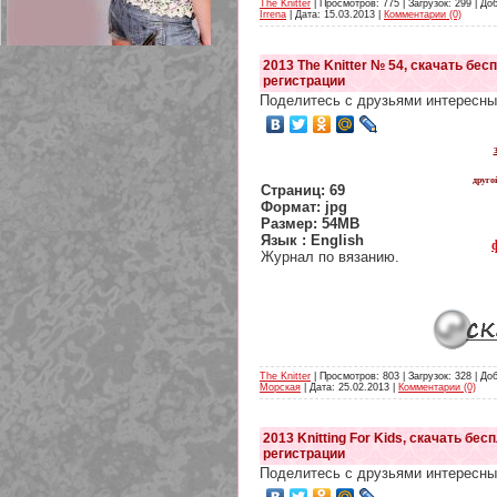
The Knitter
| Просмотров: 775 | Загрузок: 299 | До
Irrena
| Дата:
15.03.2013
|
Комментарии (0)
2013 The Knitter № 54, скачать бес
регистрации
Поделитесь с друзьями интересны
209 Белая кофта из ленточного
кружева
друго
Страниц: 69
Формат: jpg
Размер: 54MB
Язык : English
Журнал по вязанию.
The Knitter
| Просмотров: 803 | Загрузок: 328 | До
Морская
| Дата:
25.02.2013
|
Комментарии (0)
2013 Knitting For Kids, скачать бес
регистрации
Поделитесь с друзьями интересны