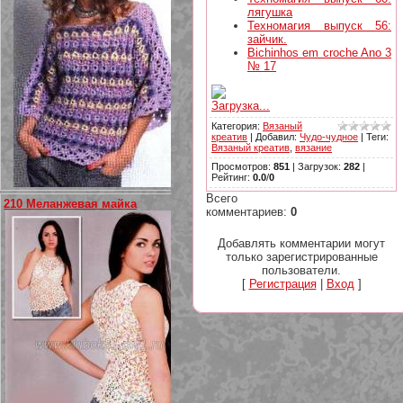
лягушка
Техномагия выпуск 56:
зайчик.
Bichinhos em croche Ano 3
№ 17
Загрузка...
Категория
:
Вязаный
креатив
|
Добавил
:
Чудо-чудное
|
Теги
:
Вязаный креатив
,
вязание
Просмотров
:
851
|
Загрузок
:
282
|
Рейтинг
:
0.0
/
0
Всего
210 Меланжевая майка
комментариев
:
0
Добавлять комментарии могут
только зарегистрированные
пользователи.
[
Регистрация
|
Вход
]