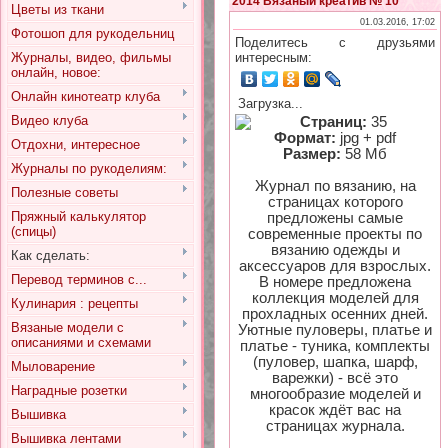
2014 Вязаный креатив № 10
Цветы из ткани
01.03.2016, 17:02
Фотошоп для рукодельниц
Поделитесь с друзьями
Журналы, видео, фильмы
интересным:
онлайн, новое:
Онлайн кинотеатр клуба
Загрузка...
Видео клуба
Страниц:
35
Формат:
jpg + pdf
Отдохни, интересное
Размер:
58 Мб
Журналы по рукоделиям:
Журнал по вязанию, на
Полезные советы
страницах которого
Пряжный калькулятор
предложены самые
(спицы)
современные проекты по
вязанию одежды и
Как сделать:
аксессуаров для взрослых.
Перевод терминов с...
В номере предложена
коллекция моделей для
Кулинария : рецепты
прохладных осенних дней.
Вязаные модели с
Уютные пуловеры, платье и
описаниями и схемами
платье - туника, комплекты
(пуловер, шапка, шарф,
Мыловарение
варежки) - всё это
Наградные розетки
многообразие моделей и
красок ждёт вас на
Вышивка
страницах журнала.
Вышивка лентами