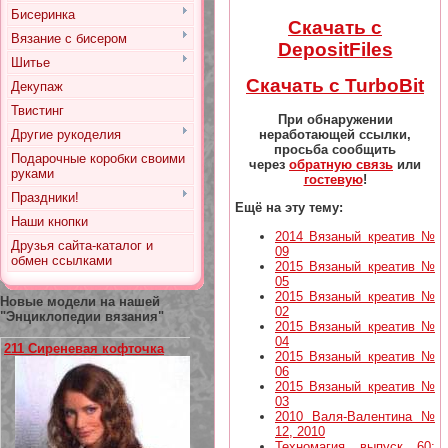
Бисеринка
Скачать с
Вязание с бисером
DepositFiles
Шитье
Скачать с TurboBit
Декупаж
Твистинг
При обнаружении
неработающей ссылки,
Другие рукоделия
просьба сообщить
Подарочные коробки своими
через
обратную связь
или
руками
гостевую
!
Праздники!
Ещё на эту тему:
Наши кнопки
2014 Вязаный креатив №
Друзья сайта-каталог и
09
обмен ссылками
2015 Вязаный креатив №
05
2015 Вязаный креатив №
Новые модели на нашей
02
"Энциклопедии вязания"
2015 Вязаный креатив №
04
211 Сиреневая кофточка
2015 Вязаный креатив №
06
2015 Вязаный креатив №
03
2010 Валя-Валентина №
12, 2010
Техномагия выпуск 60: