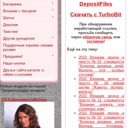
DepositFiles
Бисеринка
Вязание с бисером
Скачать с TurboBit
Шитье
При обнаружении
Декупаж
неработающей ссылки,
Твистинг
просьба сообщить
через
обратную связь
или
Другие рукоделия
гостевую
!
Подарочные коробки своими
Ещё на эту тему:
руками
Праздники!
2010 Вязание модно и
просто № 01, спецвыпуск
Наши кнопки
"Копилка вязаных идей.
Друзья сайта-каталог и
Модели для особых
обмен ссылками
случаев"
2010 Вязание модно и
просто № 04, вяжем
Новые модели на нашей
детям "Жакеты, болеро,
"Энциклопедии вязания"
жилеты"
2010 Вязание модно и
211 Сиреневая кофточка
просто № 11, спецвыпуск
"Вязаная одежда для
солидных дам"
2010 Вязание модно и
просто № 02, спецвыпуск
"Копилка вязаных идей.
Модные пуловеры,