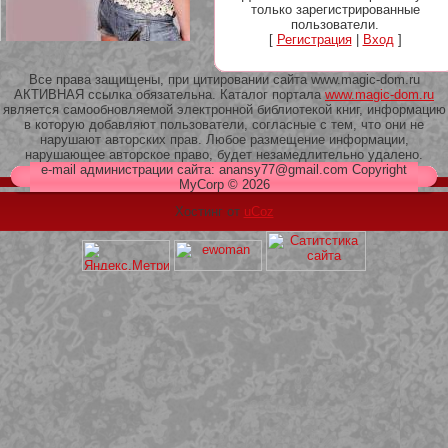
только зарегистрированные
пользователи.
[
Регистрация
|
Вход
]
Все права защищены, при цитировании сайта www.magic-dom.ru
АКТИВНАЯ ссылка обязательна. Каталог портала
www.magic-dom.ru
209 Белая кофта из ленточного
является самообновляемой электронной библиотекой книг, информацию
кружева
в которую добавляют пользователи, согласные с тем, что они не
нарушают авторских прав. Любое размещение информации,
нарушающее авторское право, будет незамедлительно удалено.
e-mail администрации сайта: anansy77@gmail.com Copyright
MyCorp © 2026
Хостинг от
uCoz