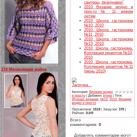
свитеры, безрукавки"
2010 Вязание модно и
просто № 11, вяжем
детям
2010 Школа гастронома
№10, 2010
2010 Школа гастронома
№11, 2010
2010 Школа гастронома
№13, 2010
2010 Школа гастронома.
Коллекция рецептов №10,
2010
2010 Школа гастронома.
Коллекция рецептов №11
210 Меланжевая майка
(июнь 2010)
Загрузка...
Категория
:
Вязание модно
и просто
|
Добавил
:
Irrena
|
Теги
:
Журнал. вязание
,
№13
,
2010
,
Вязание
модно и просто
Просмотров
:
1519
|
Загрузок
:
370
|
Рейтинг
:
0.0
/
0
Всего
комментариев
:
0
Добавлять комментарии могут