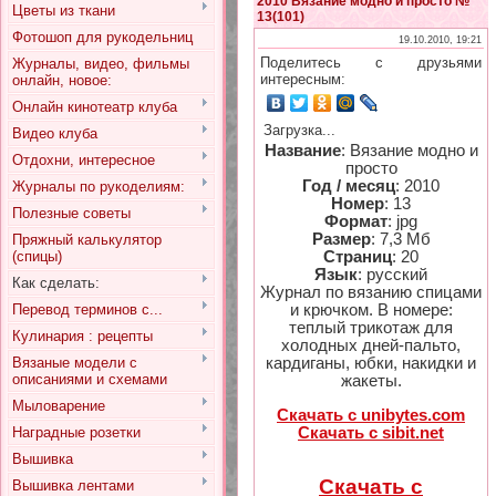
2010 Вязание модно и просто №
Цветы из ткани
13(101)
Фотошоп для рукодельниц
19.10.2010, 19:21
Поделитесь с друзьями
Журналы, видео, фильмы
интересным:
онлайн, новое:
Онлайн кинотеатр клуба
Загрузка...
Видео клуба
Название
: Вязание модно и
Отдохни, интересное
просто
Год / месяц
: 2010
Журналы по рукоделиям:
Номер
: 13
Полезные советы
Формат
: jpg
Размер
: 7,3 Мб
Пряжный калькулятор
(спицы)
Страниц
: 20
Язык
: русский
Как сделать:
Журнал по вязанию спицами
Перевод терминов с...
и крючком. В номере:
теплый трикотаж для
Кулинария : рецепты
холодных дней-пальто,
Вязаные модели с
кардиганы, юбки, накидки и
описаниями и схемами
жакеты.
Мыловарение
Скачать с unibytes.com
Скачать с sibit.net
Наградные розетки
Вышивка
Скачать с
Вышивка лентами